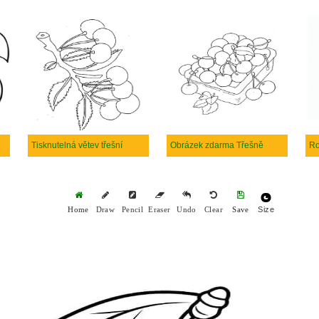
Tisknutelná větev třešní
Obrázek zdarma Třešně
Ro
Size
Home
Draw
Pencil
Eraser
Undo
Clear
Save