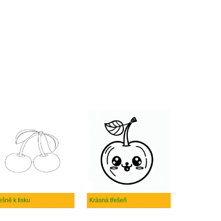
ešně k tisku
Krásná třešeň