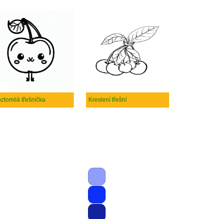
ztomilá třešnička
Kreslení třešní