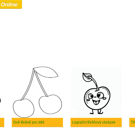
 Online
Dvě třešně pro děti
Legrační třešňový obrázek
Tř