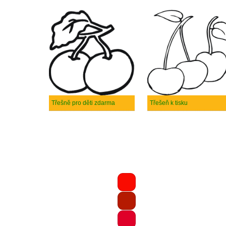
Třešně pro děti zdarma
Třešeň k tisku