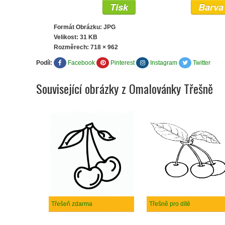
Tisk
Barva
Formát Obrázku: JPG
Velikost: 31 KB
Rozměrech:
718 × 962
Podíl:
Facebook
Pinterest
Instagram
Twitter
Související obrázky z Omalovánky Třešně
Třešeň zdarma
Třešně pro dítě