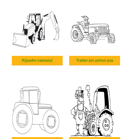
Rýpadlo-nakladač
Traktor pro pohon psa