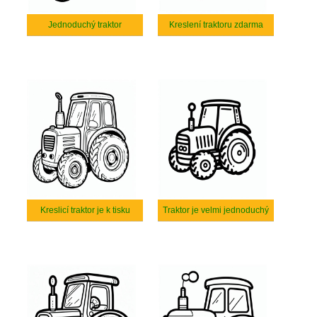
Jednoduchý traktor
Kreslení traktoru zdarma
Kreslicí traktor je k tisku
Traktor je velmi jednoduchý