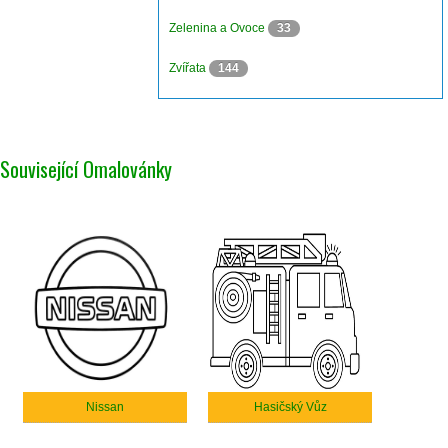
Zelenina a Ovoce
33
Zvířata
144
Související Omalovánky
Nissan
Hasičský Vůz