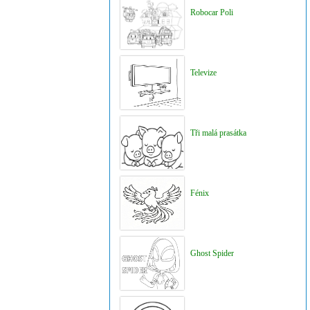
Robocar Poli
Televize
Tři malá prasátka
Fénix
Ghost Spider