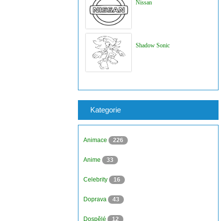
Nissan
Shadow Sonic
Kategorie
Animace
226
Anime
33
Celebrity
16
Doprava
43
Dospělé
12