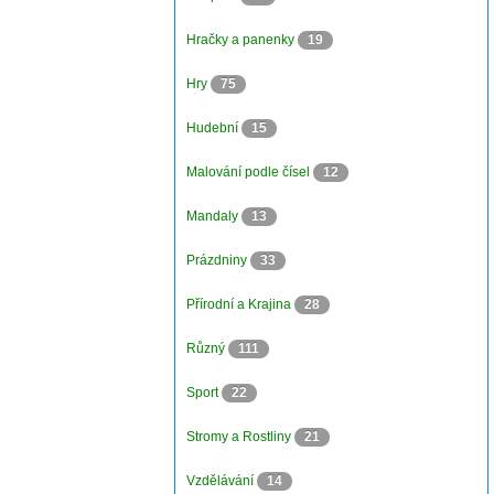
Hračky a panenky
19
Hry
75
Hudební
15
Malování podle čísel
12
Mandaly
13
Prázdniny
33
Přírodní a Krajina
28
Různý
111
Sport
22
Stromy a Rostliny
21
Vzdělávání
14