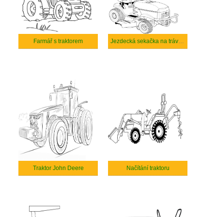
Farmář s traktorem
Jezdecká sekačka na trávu Husqvarna
Traktor John Deere
Načítání traktoru