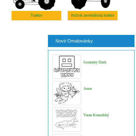
Traktor
Ročník zemědělský traktor
Nové Omalovánky
Geometry Dash
Amor
Varan Komodský