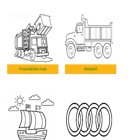
Popelářské Auto
Sklápěč