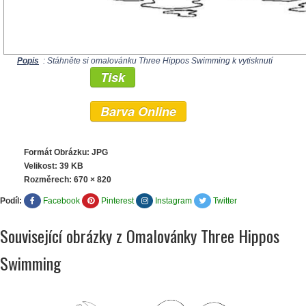
Popis
: Stáhněte si omalovánku Three Hippos Swimming k vytisknutí
Tisk
Barva Online
Formát Obrázku: JPG
Velikost: 39 KB
Rozměrech:
670 × 820
Podíl:
Facebook
Pinterest
Instagram
Twitter
Související obrázky z Omalovánky Three Hippos
Swimming