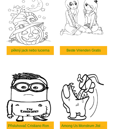
pěkný jack nebo lucerna
Beste Vrienden Gratis
Přisluhovač Cristiano Ronaldo
Among Us Monstrum Jíst Mrtvoly