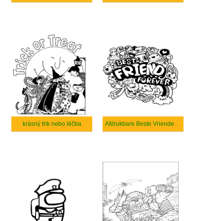
krásný trik nebo léčba
Afdrukbare Beste Vrienden Voor Altijd