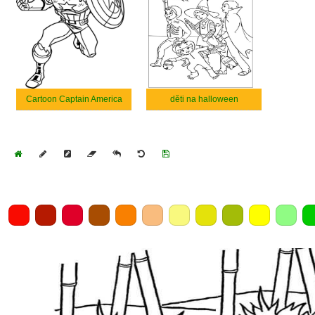
Cartoon Captain America
děti na halloween
Home
Draw
Pencil
Eraser
Undo
Clear
Save