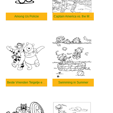
Among Us Policie
Captain America vs. the Monster
Beste Vrienden Teigetje en Poeh
Swimming in Summer