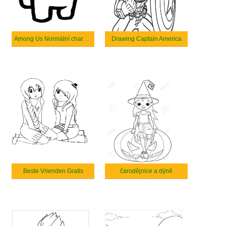
Among Us Normální charakter
Drawing Captain America
Beste Vrienden Gratis
čarodějnice a dýně