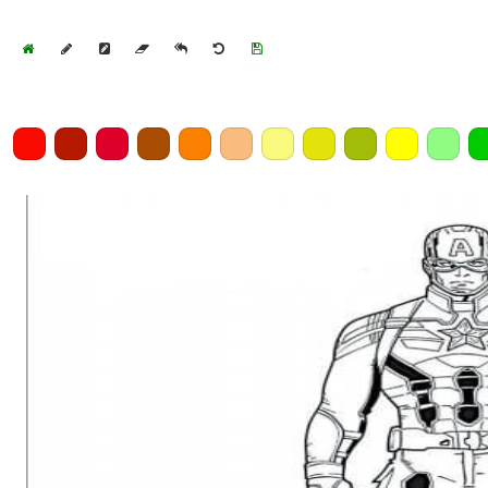
Home
Draw
Pencil
Eraser
Undo
Clear
Save