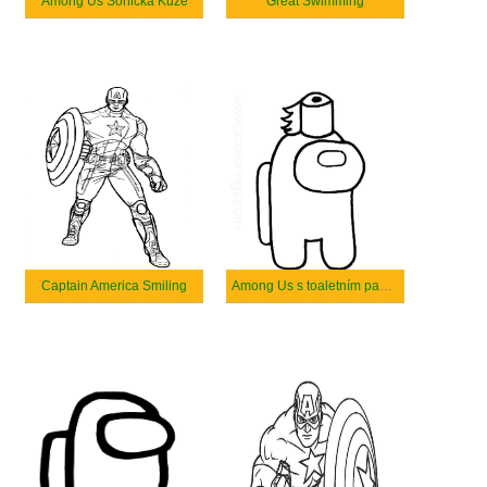
Among Us Sonická Kůže
Great Swimming
Captain America Smiling
Among Us s toaletním papírem