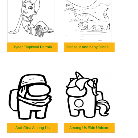
Ryder Tlapková Patrola
Dinosaur and baby Dinosaur Swimming
Arabština Among Us
Among Us Skin Unicorn