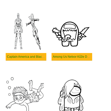
Captain America and Black Window
Among Us Netvor Kůže Drží Zbraně