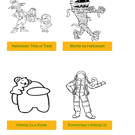
Halloween Trick or Treat
Mumie na Halloween
Among Us a Koala
Kosmonaut s Among Us