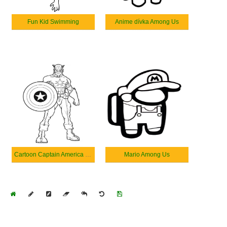
Fun Kid Swimming
Anime dívka Among Us
Cartoon Captain America Standing
Mario Among Us
Home
Draw
Pencil
Eraser
Undo
Clear
Save