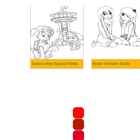
zuma a skye tlapová hlídka
Beste Vrienden Gratis