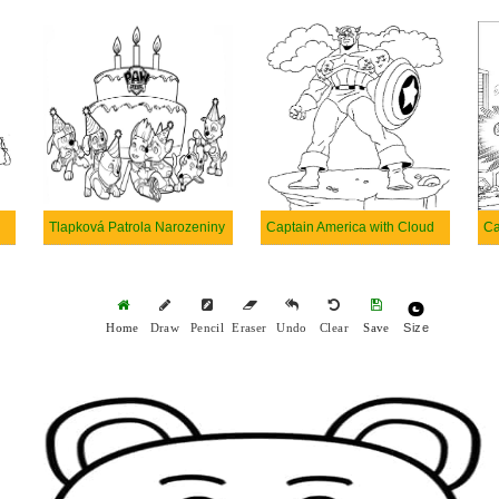
Tlapková Patrola Narozeniny
Captain America with Cloud
Size
Home
Draw
Pencil
Eraser
Undo
Clear
Save