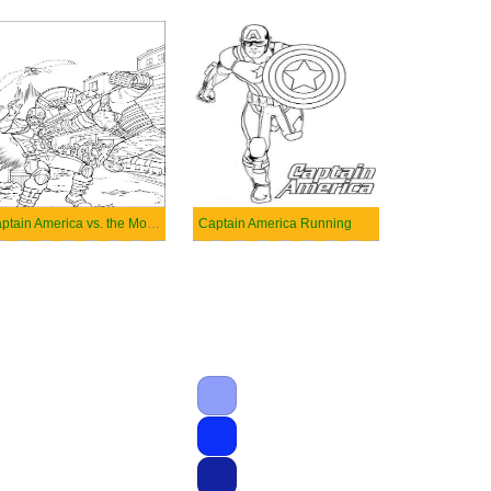
Captain America vs. the Monster
Captain America Running