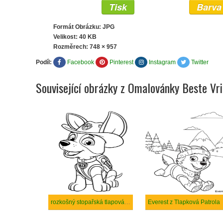
Tisk
Barva
Formát Obrázku: JPG
Velikost: 40 KB
Rozměrech:
748 × 957
Podíl:
Facebook
Pinterest
Instagram
Twitter
Související obrázky z Omalovánky Beste Vr
rozkošný stopařská tlapová hlídka
Everest z Tlapková Patrola