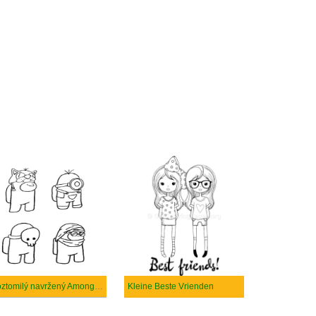
Roztomilý navržený Among Us
Kleine Beste Vrienden