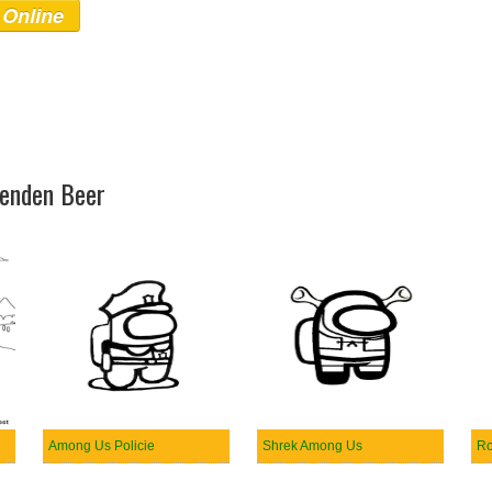
 Online
ienden Beer
Among Us Policie
Shrek Among Us