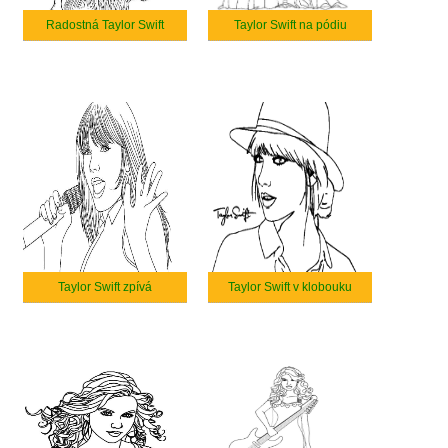
Radostná Taylor Swift
Taylor Swift na pódiu
Taylor Swift zpívá
Taylor Swift v klobouku