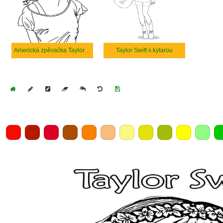
Americká zpěvačka Taylor Swift
Taylor Swift s kytarou
Home
Draw
Pencil
Eraser
Undo
Clear
Save