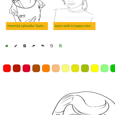
Americká zpěvačka Taylor Swift
taylor-swift-is-happy-coloring
Home
Draw
Pencil
Eraser
Undo
Clear
Save