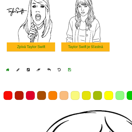
Zpívá Taylor Swift
Taylor Swift je šťastná
Home
Draw
Pencil
Eraser
Undo
Clear
Save