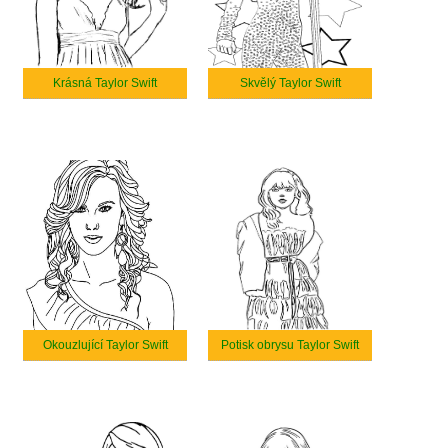
Krásná Taylor Swift
Skvělý Taylor Swift
Okouzlující Taylor Swift
Potisk obrysu Taylor Swift