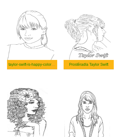
taylor-swift-is-happy-coloring
Prostěradla Taylor Swift