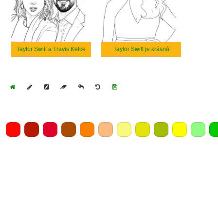
Taylor Swift a Travis Kelce
Taylor Swift je krásná
Home
Draw
Pencil
Eraser
Undo
Clear
Save