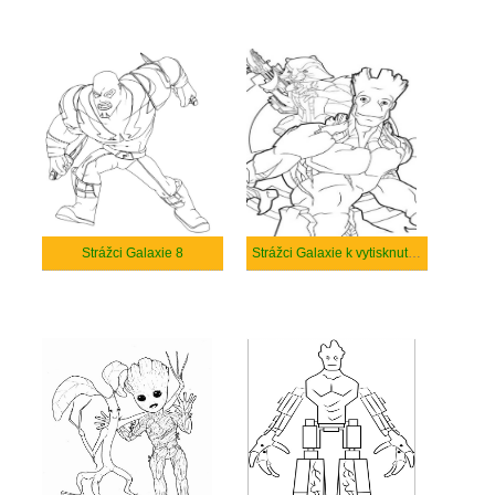
Strážci Galaxie 8
Strážci Galaxie k vytisknutí zdarma