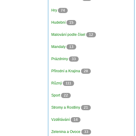
Hry
74
Hudební
15
Malování podle čísel
12
Mandaly
13
Prázdniny
33
Přírodní a Krajina
28
Různý
111
Sport
22
Stromy a Rostliny
21
Vzdělávání
14
Zelenina a Ovoce
33