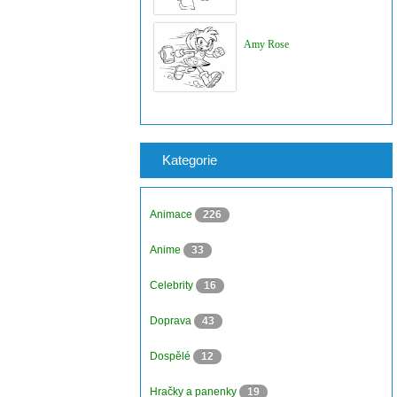
Amy Rose
Kategorie
Animace
226
Anime
33
Celebrity
16
Doprava
43
Dospělé
12
Hračky a panenky
19