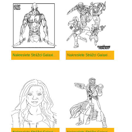
Nakreslete Strážci Galaxie velmi prostý
Nakreslete Strážci Galaxie velmi snadný