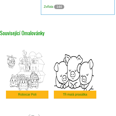
Zvířata
144
Související Omalovánky
Robocar Poli
Tři malá prasátka