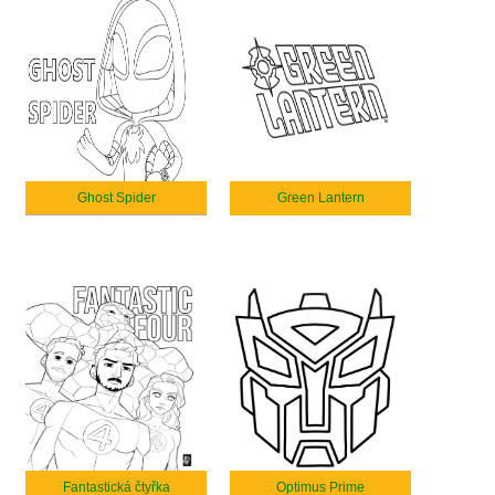
Ghost Spider
Green Lantern
Fantastická čtyřka
Optimus Prime