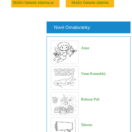
Strážci Galaxie zdarma pro děti
Strážci Galaxie zdarma
Nové Omalovánky
Amor
Varan Komodský
Robocar Poli
Televize