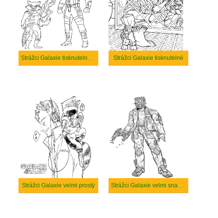
Strážci Galaxie tisknutelné pro děti
Strážci Galaxie tisknutelné
Strážci Galaxie velmi prostý
Strážci Galaxie velmi snadný