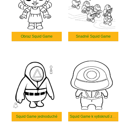
Obraz Squid Game
Snadné Squid Game
Squid Game jednoduché
Squid Game k vytisknutí zdarma