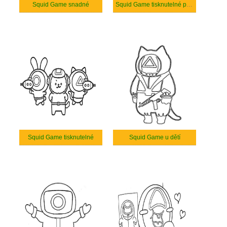
Squid Game snadné
Squid Game tisknutelné pro děti
Squid Game tisknutelné
Squid Game u dětí