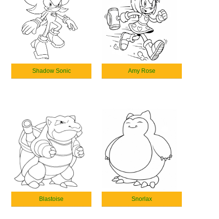
Shadow Sonic
Amy Rose
Blastoise
Snorlax