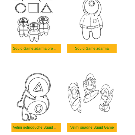
Squid Game zdarma pro dítě
Squid Game zdarma
Velmi jednoduché Squid Game
Velmi snadné Squid Game