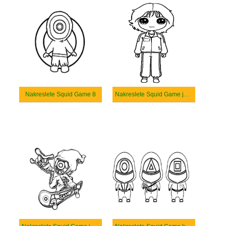
Nakreslete Squid Game 8
Nakreslete Squid Game jednoduché