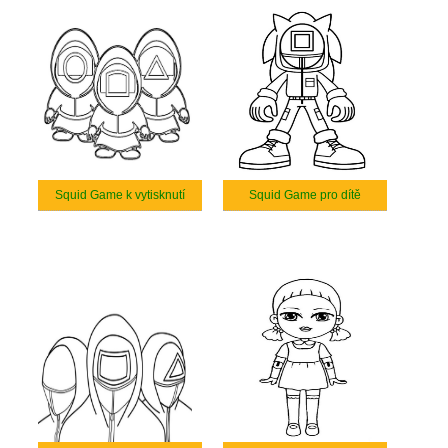
Squid Game k vytisknutí
Squid Game pro dítě