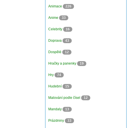
Animace
226
Anime
33
Celebrity
16
Doprava
43
Dospělé
12
Hračky a panenky
19
Hry
74
Hudební
15
Malování podle čísel
12
Mandaly
13
Prázdniny
33