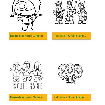
Nakreslete Squid Game u dětí
Nakreslete Squid Game velmi jednoduché
Nakreslete Squid Game velmi snadné
Nakreslete Squid Game velmi základní