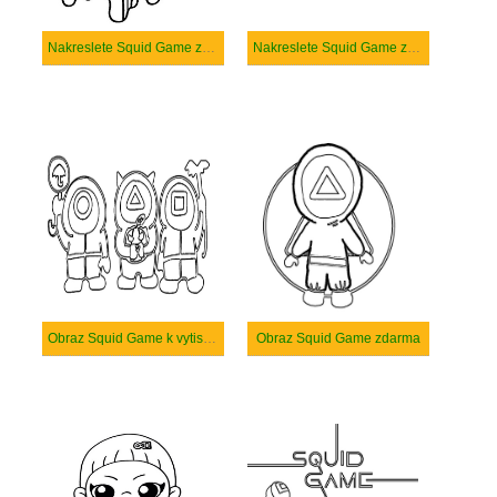
Nakreslete Squid Game zdarma pro dítě
Nakreslete Squid Game zdarma
Obraz Squid Game k vytisknutí
Obraz Squid Game zdarma