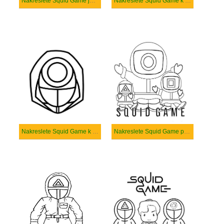
Nakreslete Squid Game jednoduchý u dětí
Nakreslete Squid Game k vytisknutí zdarma
Nakreslete Squid Game k vytisknutí
Nakreslete Squid Game pro dítě