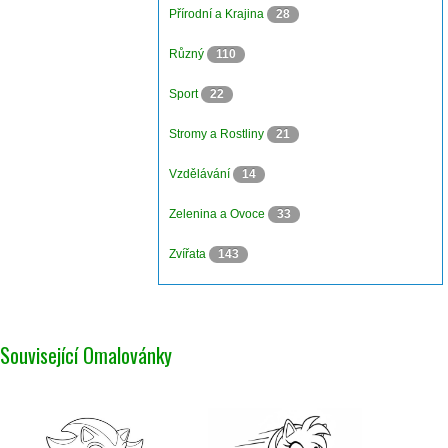
Přírodní a Krajina
28
Různý
110
Sport
22
Stromy a Rostliny
21
Vzdělávání
14
Zelenina a Ovoce
33
Zvířata
143
Související Omalovánky