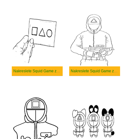
Nakreslete Squid Game základní u dětí
Nakreslete Squid Game základní