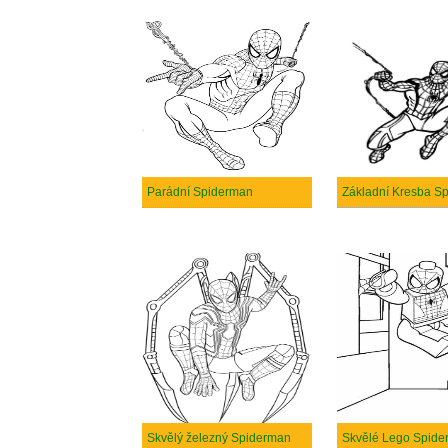
Parádní Spiderman
Základní Kresba S
Skvělý železný Spiderman
Skvělé Lego Spid