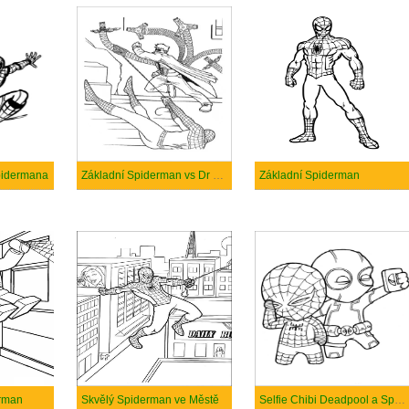
pidermana
Základní Spiderman vs Dr Chobotnice
Základní Spiderman
erman
Skvělý Spiderman ve Městě
Selfie Chibi Deadpool a Spiderman