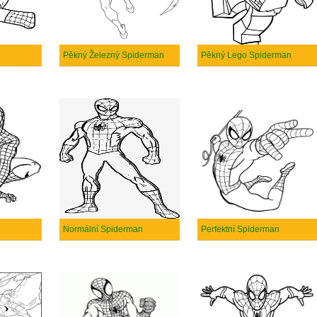
Pěkný Železný Spiderman
Pěkný Lego Spiderman
Normální Spiderman
Perfektní Spiderman