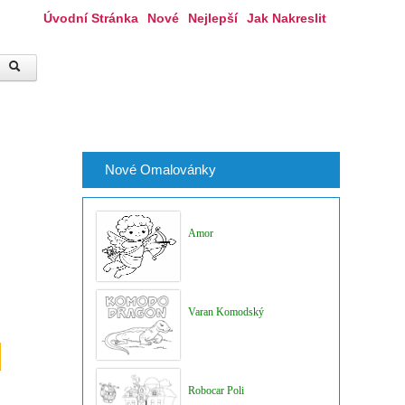
Úvodní Stránka
Nové
Nejlepší
Jak Nakreslit
Nové Omalovánky
Amor
Varan Komodský
Robocar Poli