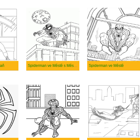
raň
Spiderman ve Městě s Měsícem
Spiderman ve Městě