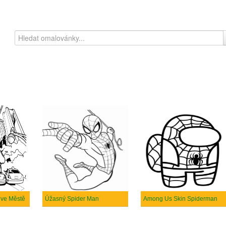
 ve Městě
Úžasný Spider Man
Among Us Skin Spiderman