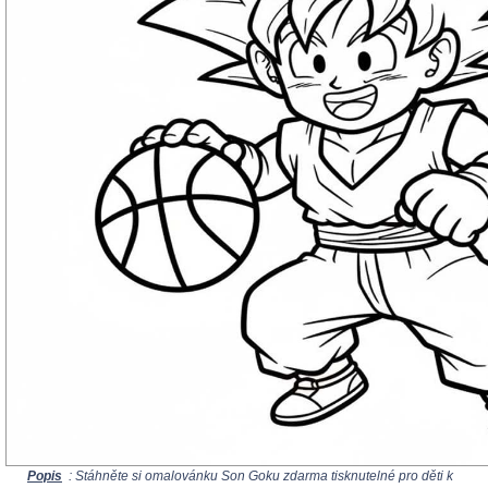
Popis
: Stáhněte si omalovánku Son Goku zdarma tisknutelné pro děti k