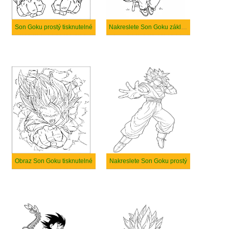
Son Goku prostý tisknutelné
Nakreslete Son Goku základní tisknutelné
Obraz Son Goku tisknutelné
Nakreslete Son Goku prostý