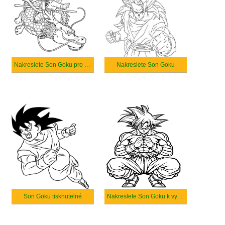
Nakreslete Son Goku pro děti
Nakreslete Son Goku
Son Goku tisknutelné
Nakreslete Son Goku k vytisknutí zdarma