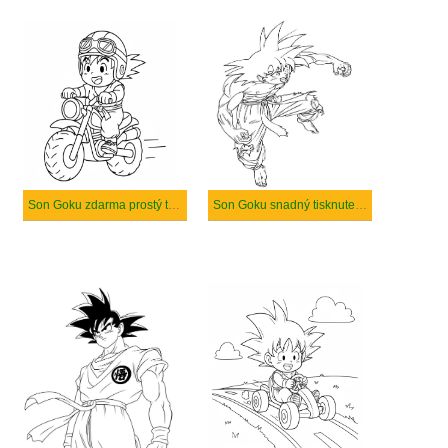
Son Goku zdarma prostý tisknutelné
Son Goku snadný tisknutelné