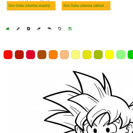
Son Goku zdarma snadný tisknutelné
Son Goku zdarma základní tisknutelné
Home
Draw
Pencil
Eraser
Undo
Clear
Save