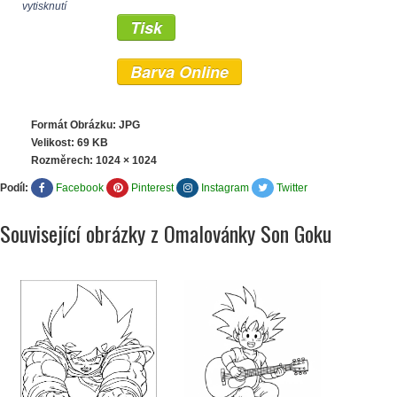
vytisknutí
Tisk
Barva Online
Formát Obrázku: JPG
Velikost: 69 KB
Rozměrech:
1024 × 1024
Podíl:
Facebook
Pinterest
Instagram
Twitter
Související obrázky z Omalovánky Son Goku