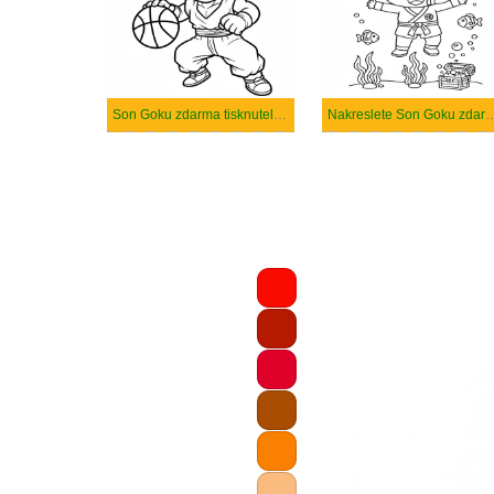
Son Goku zdarma tisknutelné pro děti
Nakreslete Son Goku zd