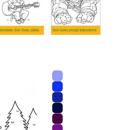
Nakreslete Son Goku základní tisknutelné
Son Goku prostý tisknutelné