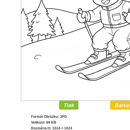
Tisk
Barva
Formát Obrázku: JPG
Velikost: 69 KB
Rozměrech:
1024 × 1024