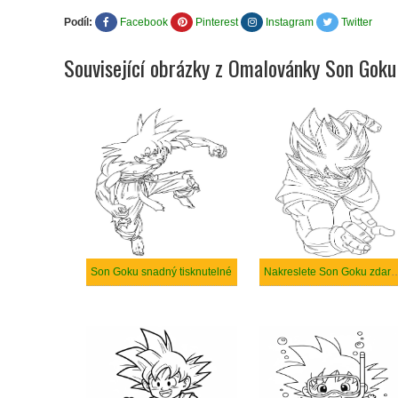
Podíl:
Facebook
Pinterest
Instagram
Twitter
Související obrázky z Omalovánky Son Goku
Son Goku snadný tisknutelné
Nakreslete Son Goku zdarma sna