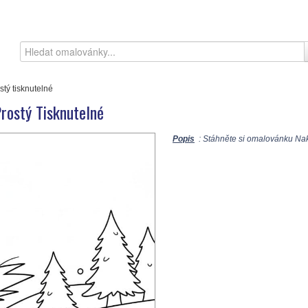
tý tisknutelné
rostý Tisknutelné
Popis
: Stáhněte si omalovánku Nakr