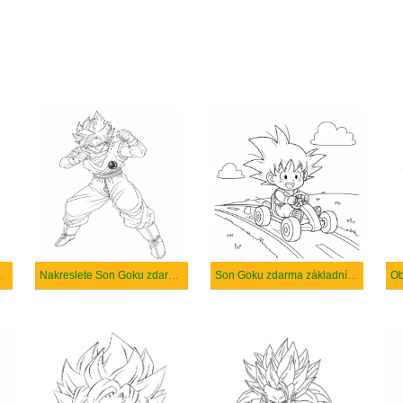
dný tisknutelné
Nakreslete Son Goku zdarma pro děti
Son Goku zdarma základní tisknutelné
Ob