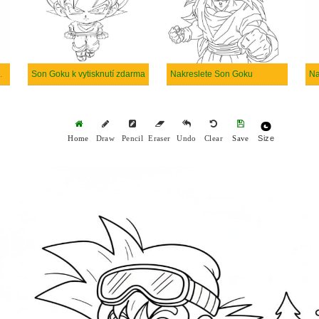
arma prostý
Son Goku k vytisknutí zdarma
Nakreslete Son Goku
Size
Home
Draw
Pencil
Eraser
Undo
Clear
Save