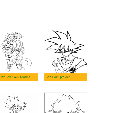
raz Son Goku zdarma
Son Goku pro děti