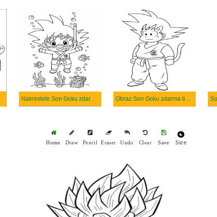
é
Nakreslete Son Goku zdarma prostý
Obraz Son Goku zdarma tisknutelné
So
Size
Home
Draw
Pencil
Eraser
Undo
Clear
Save