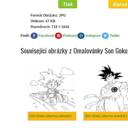
Tisk
Barva
Formát Obrázku: JPG
Velikost: 47 KB
Rozměrech:
718 × 1044
Podíl:
Facebook
Pinterest
Instagram
Twitter
Související obrázky z Omalovánky Son Goku
Son Goku zdarma základní tisknutelné
Son Goku zd