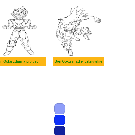
n Goku zdarma pro děti
Son Goku snadný tisknutelné