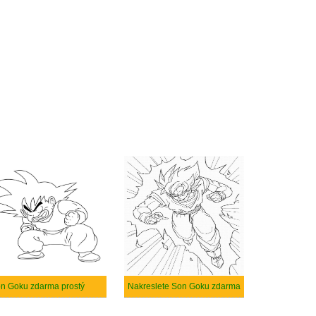
n Goku zdarma prostý
Nakreslete Son Goku zdarma