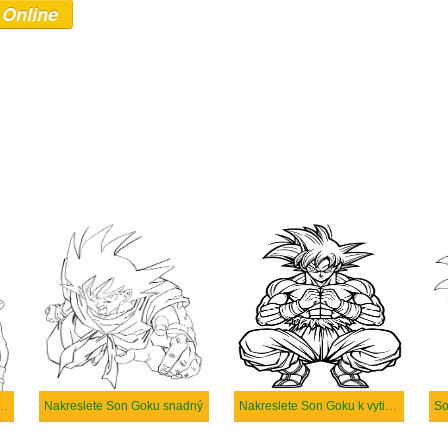
 Online
arma snadný tisknutelné
Nakreslete Son Goku snadný
Nakreslete Son Goku k vytisknutí zdarma
So