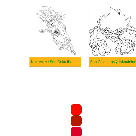
Nakreslete Son Goku tisknutelné
Son Goku prostý tisknuteln