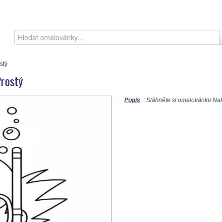
stý
rostý
Popis
: Stáhněte si omalovánku Nak