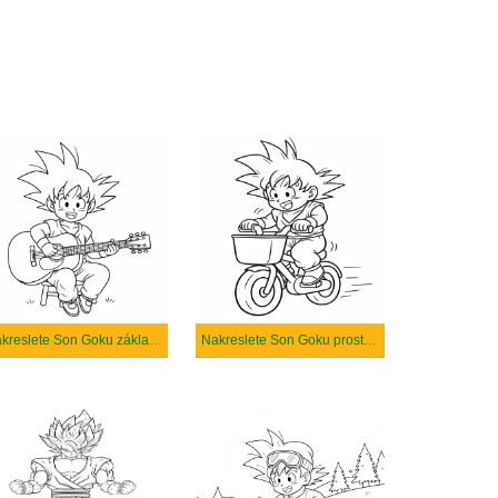
Nakreslete Son Goku základní tisknutelné
Nakreslete Son Goku prostý tisknutelné