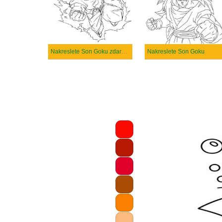
Nakreslete Son Goku zdarma základní
Nakreslete Son Goku