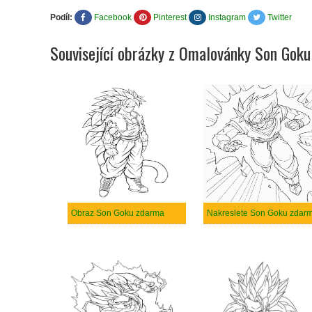
Podíl:
Facebook
Pinterest
Instagram
Twitter
Související obrázky z Omalovánky Son Goku
Obraz Son Goku zdarma
Nakreslete Son Goku zdar