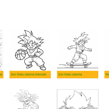
ma
Son Goku zdarma tisknutelné pro děti
Son Goku zdarma