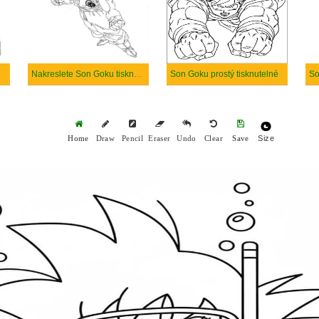
Nakreslete Son Goku tisknutelné
Son Goku prostý tisknutelné
So
Size
Home
Draw
Pencil
Eraser
Undo
Clear
Save