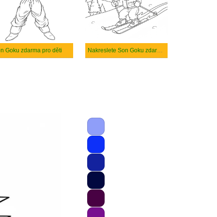
n Goku zdarma pro děti
Nakreslete Son Goku zdarma prostý tisknutelné