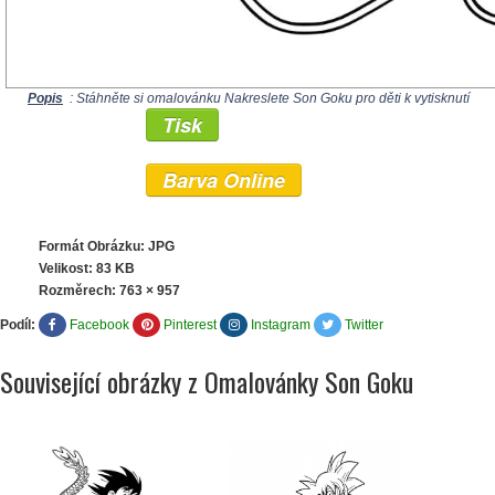
Popis
: Stáhněte si omalovánku Nakreslete Son Goku pro děti k vytisknutí
Tisk
Barva Online
Formát Obrázku: JPG
Velikost: 83 KB
Rozměrech:
763 × 957
Podíl:
Facebook
Pinterest
Instagram
Twitter
Související obrázky z Omalovánky Son Goku