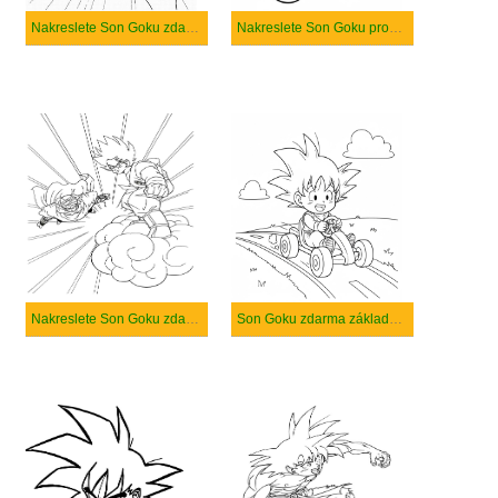
Nakreslete Son Goku zdarma
Nakreslete Son Goku prostý tisknutelné
Nakreslete Son Goku zdarma snadný
Son Goku zdarma základní tisknutelné