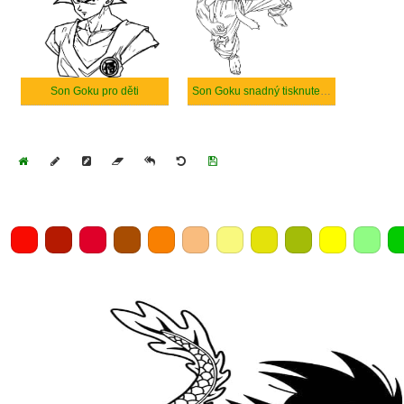
Son Goku pro děti
Son Goku snadný tisknutelné
Home
Draw
Pencil
Eraser
Undo
Clear
Save