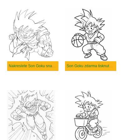
Nakreslete Son Goku snadný
Son Goku zdarma tisknutelné pro děti