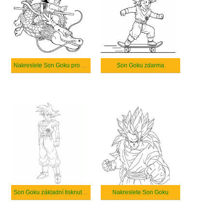
Nakreslete Son Goku pro děti
Son Goku zdarma
Son Goku základní tisknutelné
Nakreslete Son Goku