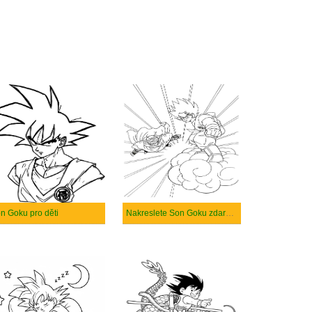
n Goku pro děti
Nakreslete Son Goku zdarma snadný