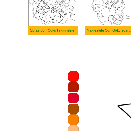
Obraz Son Goku tisknutelné
Nakreslete Son Goku zdarma sna