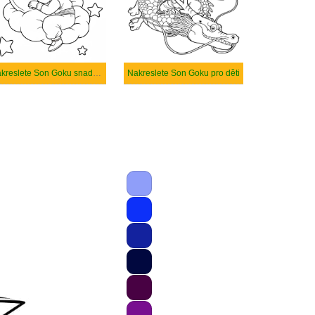
Nakreslete Son Goku snadný tisknutelné
Nakreslete Son Goku pro děti