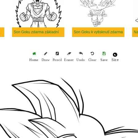
dný tisknutelné
Son Goku zdarma základní
Son Goku k vytisknutí zdarma
Size
Home
Draw
Pencil
Eraser
Undo
Clear
Save