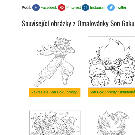
Podíl:
Facebook
Pinterest
Instagram
Twitter
Související obrázky z Omalovánky Son Goku
Nakreslete Son Goku prostý
Son Goku prostý tisknuteln