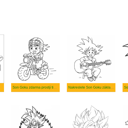
é
Son Goku zdarma prostý tisknutelné
Nakreslete Son Goku základní tisknutelné
So