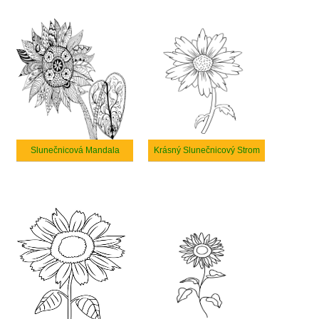
Slunečnicová Mandala
Krásný Slunečnicový Strom