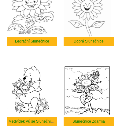
Legrační Slunečnice
Dobrá Slunečnice
Medvídek Pú se Slunečnicemi
Slunečnice Zdarma