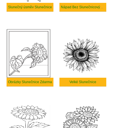
Slunečný úsměv Slunečnice
Nápad Bez Slunečnicových Semínek
Obrázky Slunečnice Zdarma
Velké Slunečnice