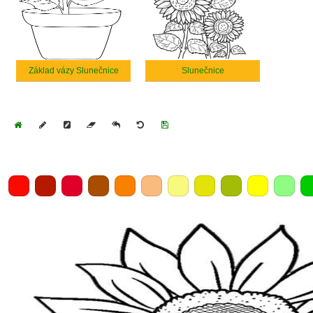
Základ vázy Slunečnice
Slunečnice
Home
Draw
Pencil
Eraser
Undo
Clear
Save