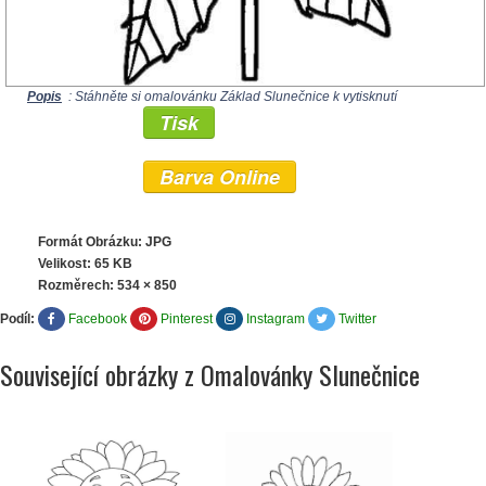
Popis
: Stáhněte si omalovánku Základ Slunečnice k vytisknutí
Tisk
Barva Online
Formát Obrázku: JPG
Velikost: 65 KB
Rozměrech:
534 × 850
Podíl:
Facebook
Pinterest
Instagram
Twitter
Související obrázky z Omalovánky Slunečnice