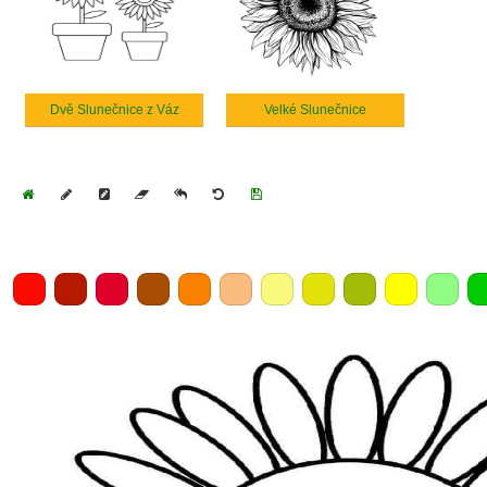
Dvě Slunečnice z Váz
Velké Slunečnice
Home
Draw
Pencil
Eraser
Undo
Clear
Save