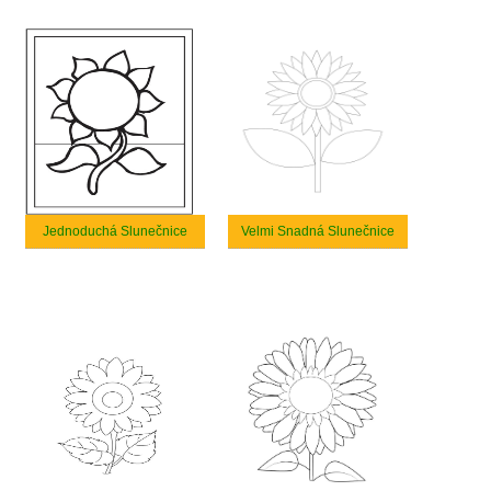
Jednoduchá Slunečnice
Velmi Snadná Slunečnice