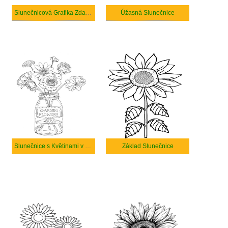
Slunečnicová Grafika Zdarma
Úžasná Slunečnice
Slunečnice s Květinami v Láhvi
Základ Slunečnice