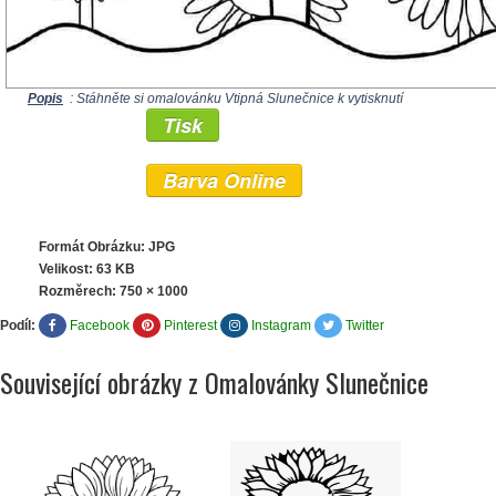
Popis
: Stáhněte si omalovánku Vtipná Slunečnice k vytisknutí
Tisk
Barva Online
Formát Obrázku: JPG
Velikost: 63 KB
Rozměrech:
750 × 1000
Podíl:
Facebook
Pinterest
Instagram
Twitter
Související obrázky z Omalovánky Slunečnice