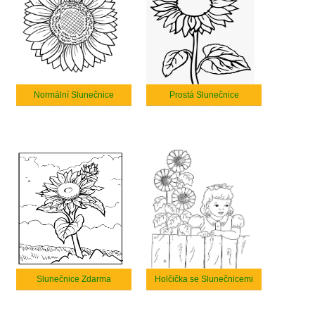
Normální Slunečnice
Prostá Slunečnice
Slunečnice Zdarma
Holčička se Slunečnicemi