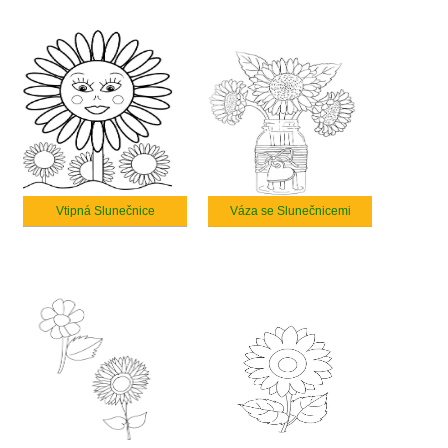
Vtipná Slunečnice
Váza se Slunečnicemi