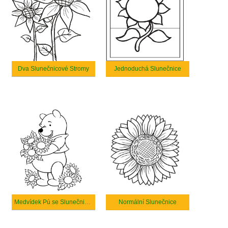
Dva Slunečnicové Stromy
Jednoduchá Slunečnice
Medvídek Pú se Slunečnicemi
Normální Slunečnice