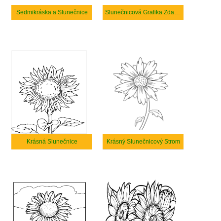
Sedmikráska a Slunečnice
Slunečnicová Grafika Zdarma
Krásná Slunečnice
Krásný Slunečnicový Strom