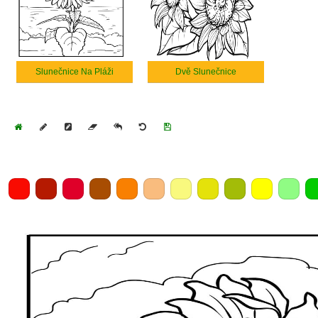
Slunečnice Na Pláži
Dvě Slunečnice
Home
Draw
Pencil
Eraser
Undo
Clear
Save