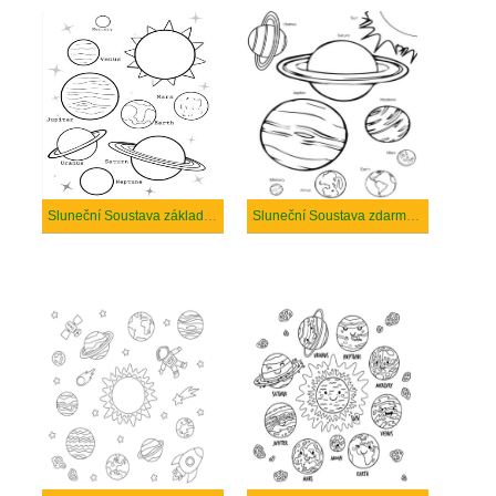
Sluneční Soustava základní u dětí
Sluneční Soustava zdarma pro děti