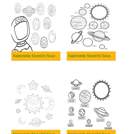
Nakreslete Sluneční Soustava tisknutelné pro děti
Nakreslete Sluneční Soustava tisknutelné