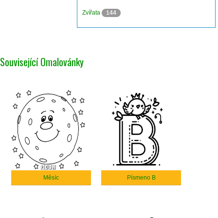
Zvířata
144
Související Omalovánky
Měsíc
Písmeno B