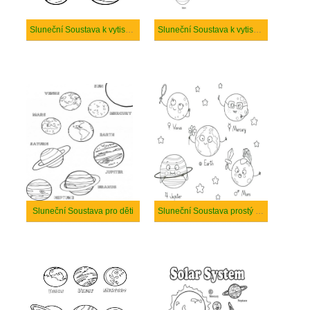
Sluneční Soustava k vytisknutí zdarma
Sluneční Soustava k vytisknutí
Sluneční Soustava pro děti
Sluneční Soustava prostý u dětí