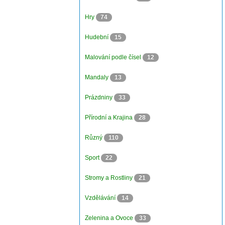
Hry
74
Hudební
15
Malování podle čísel
12
Mandaly
13
Prázdniny
33
Přírodní a Krajina
28
Různý
110
Sport
22
Stromy a Rostliny
21
Vzdělávání
14
Zelenina a Ovoce
33