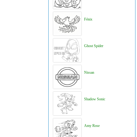
Fénix
Ghost Spider
Nissan
Shadow Sonic
Amy Rose