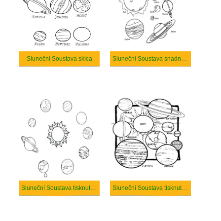
Sluneční Soustava skica
Sluneční Soustava snadný u dětí
Sluneční Soustava tisknutelné pro děti
Sluneční Soustava tisknutelné