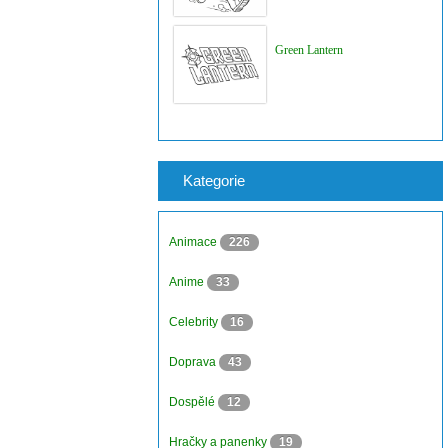
Green Lantern
Kategorie
Animace
226
Anime
33
Celebrity
16
Doprava
43
Dospělé
12
Hračky a panenky
19