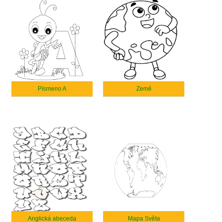
Písmeno A
Země
Anglická abeceda
Mapa Světa