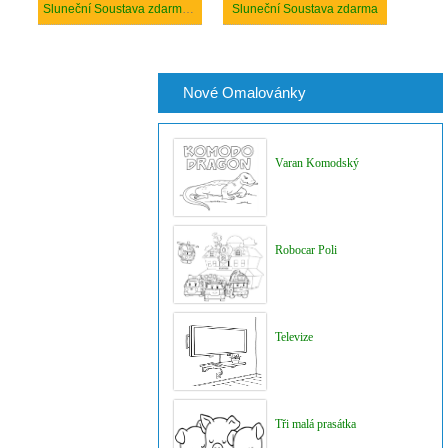
Sluneční Soustava zdarma tisknutelné pro děti
Sluneční Soustava zdarma
Nové Omalovánky
Varan Komodský
Robocar Poli
Televize
Tři malá prasátka