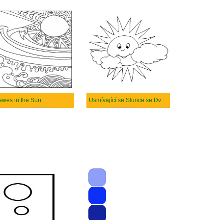
wes in the Sun
Usmívající se Slunce se Dvěma Mraky