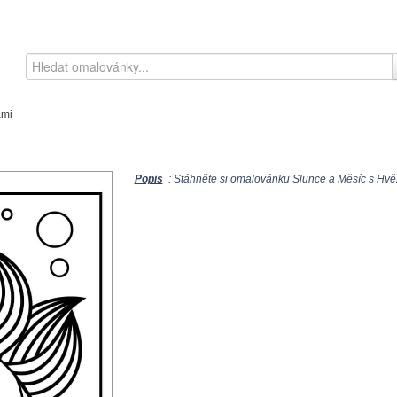
ami
Popis
: Stáhněte si omalovánku Slunce a Měsíc s Hvěz