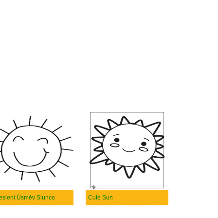
eslení Úsměv Slunce
Cute Sun