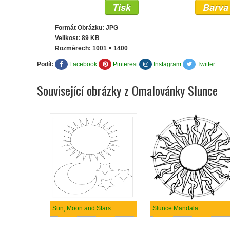
Tisk
Barva
Formát Obrázku: JPG
Velikost: 89 KB
Rozměrech:
1001 × 1400
Podíl:
Facebook
Pinterest
Instagram
Twitter
Související obrázky z Omalovánky Slunce
Sun, Moon and Stars
Slunce Mandala