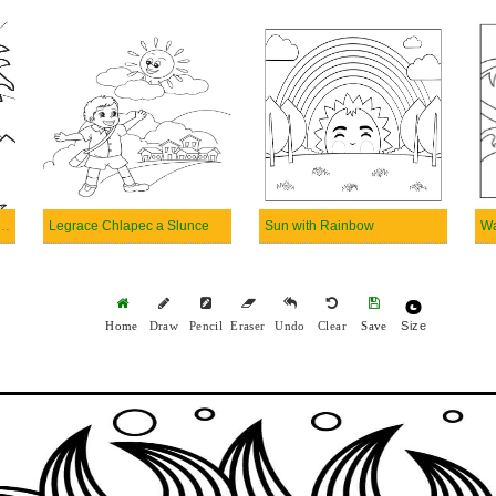
th Sunflower and Rose
Legrace Chlapec a Slunce
Sun with Rainbow
Wa
Size
Home
Draw
Pencil
Eraser
Undo
Clear
Save