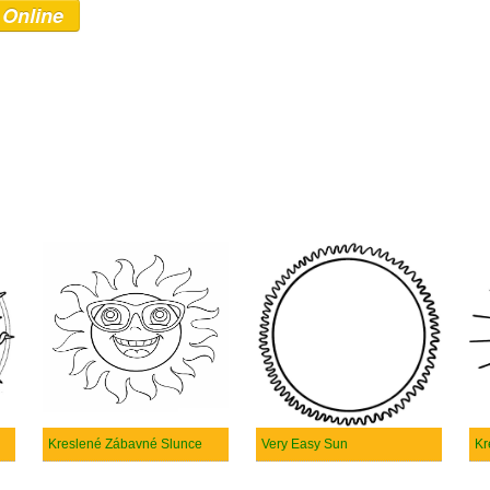
 Online
Kreslené Zábavné Slunce
Very Easy Sun
Kr