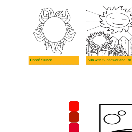
Dobré Slunce
Sun wi