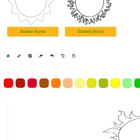
Snadné Slunce
Šťastné Slunce
Home
Draw
Pencil
Eraser
Undo
Clear
Save