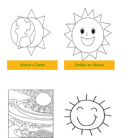
Slunce a Země
Smějící se Slunce