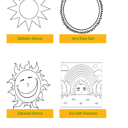
Základní Slunce
Very Easy Sun
Zábavné Slunce
Sun with Rainbow