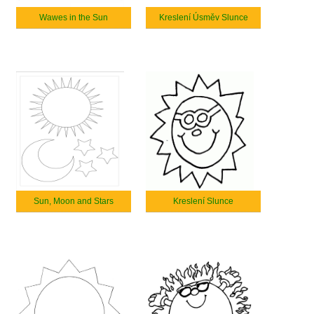
Wawes in the Sun
Kreslení Úsměv Slunce
Sun, Moon and Stars
Kreslení Slunce