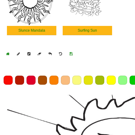
Slunce Mandala
Surfing Sun
Home
Draw
Pencil
Eraser
Undo
Clear
Save