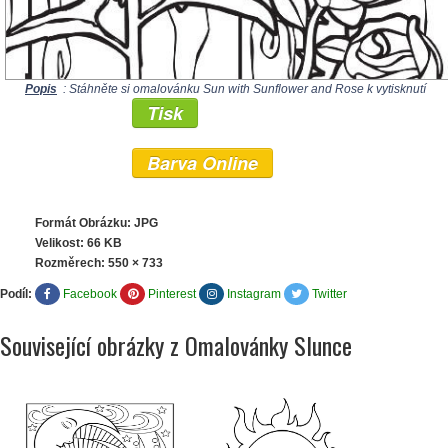
Popis
: Stáhněte si omalovánku Sun with Sunflower and Rose k vytisknutí
Tisk
Barva Online
Formát Obrázku: JPG
Velikost: 66 KB
Rozměrech:
550 × 733
Podíl:
Facebook
Pinterest
Instagram
Twitter
Související obrázky z Omalovánky Slunce