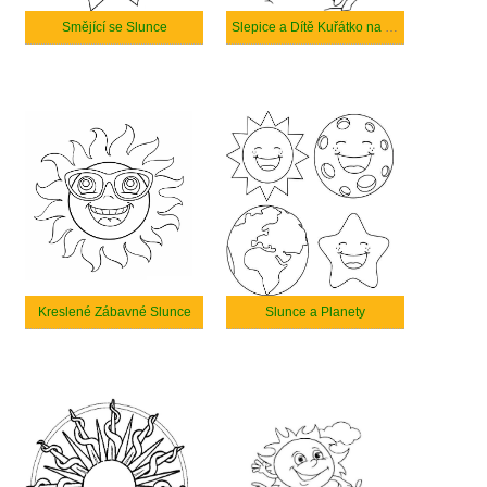
Smějící se Slunce
Slepice a Dítě Kuřátko na Slunci
Kreslené Zábavné Slunce
Slunce a Planety