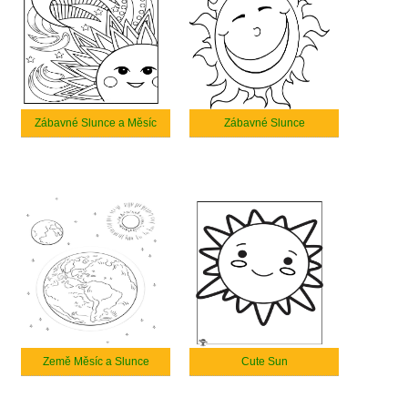
Zábavné Slunce a Měsíc
Zábavné Slunce
Země Měsíc a Slunce
Cute Sun