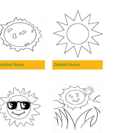
zkošné Slunce
Základní Slunce