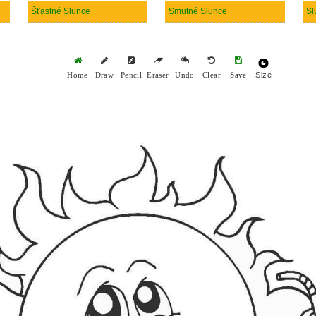
Šťastné Slunce
Smutné Slunce
Sl
Size
Home
Draw
Pencil
Eraser
Undo
Clear
Save