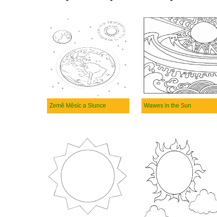
Země Měsíc a Slunce
Wawes in the Sun