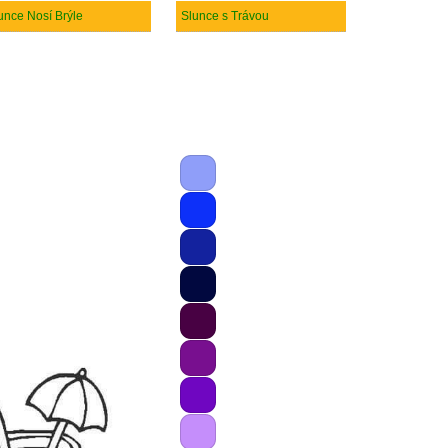
unce Nosí Brýle
Slunce s Trávou