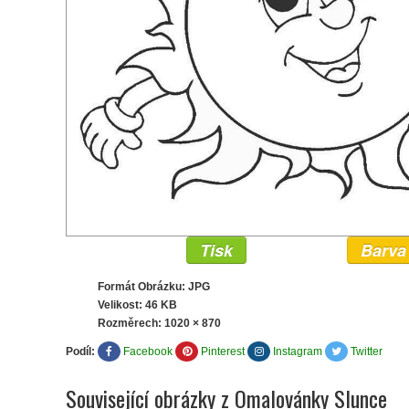
Tisk
Barva
Formát Obrázku: JPG
Velikost: 46 KB
Rozměrech:
1020 × 870
Podíl:
Facebook
Pinterest
Instagram
Twitter
Související obrázky z Omalovánky Slunce