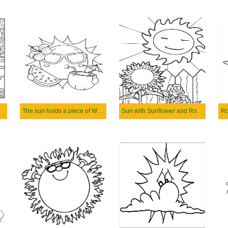
The sun holds a piece of Watermelon and Drinks Coconut Water
Sun with Sunflower and Rose
Ro