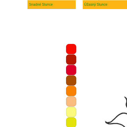
Snadné Slunce
Úžasný Slunce