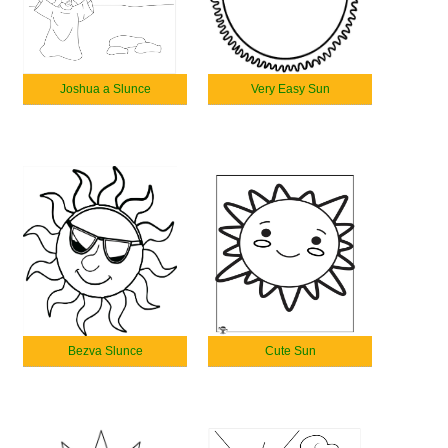
Joshua a Slunce
Very Easy Sun
Bezva Slunce
Cute Sun