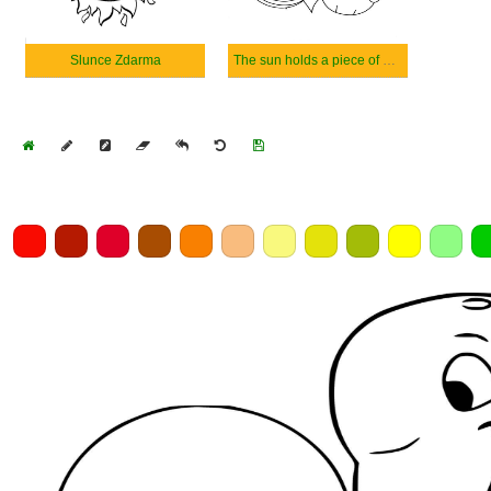
Slunce Zdarma
The sun holds a piece of Watermelon and Drinks Coconut Water
Home
Draw
Pencil
Eraser
Undo
Clear
Save