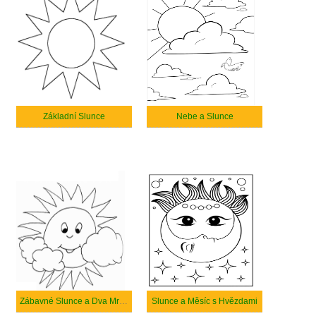
Základní Slunce
Nebe a Slunce
Zábavné Slunce a Dva Mraky
Slunce a Měsíc s Hvězdami