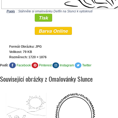
Popis
: Stáhněte si omalovánku Delfín na Slunci k vytisknutí
Tisk
Barva Online
Formát Obrázku: JPG
Velikost: 79 KB
Rozměrech:
1720 × 1876
Podíl:
Facebook
Pinterest
Instagram
Twitter
Související obrázky z Omalovánky Slunce