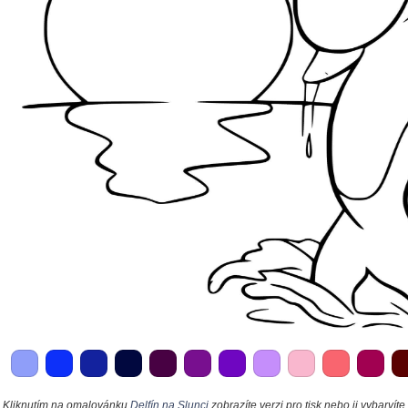
Kliknutím na omalovánku
Delfín na Slunci
zobrazíte verzi pro tisk nebo ji vybarvíte