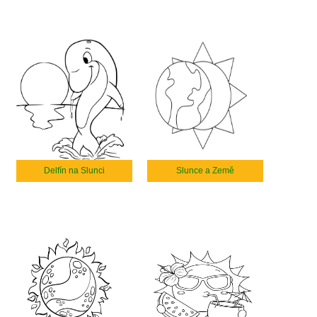
Delfín na Slunci
Slunce a Země