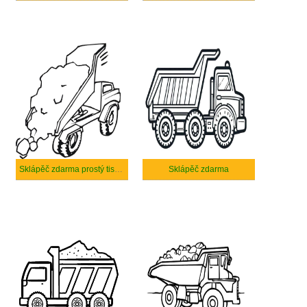
Sklápěč zdarma prostý tisknutelné
Sklápěč zdarma