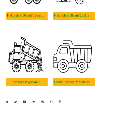
Nakreslete Sklápěč zdarma základní
Nakreslete Sklápěč základní tisknutelné
Sklápěč k vytisknutí
Obraz Sklápěč zdarma tisknutelné
Home
Draw
Pencil
Eraser
Undo
Clear
Save