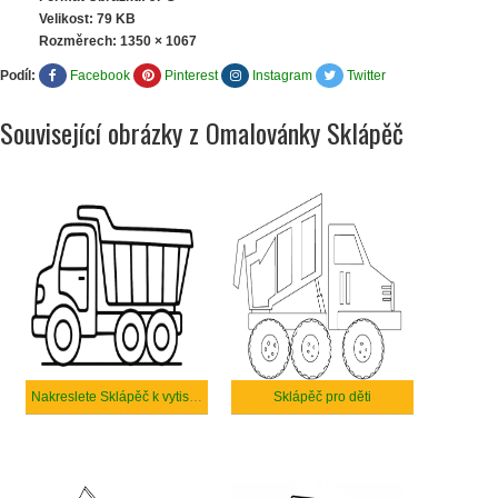
Velikost: 79 KB
Rozměrech:
1350 × 1067
Podíl:
Facebook
Pinterest
Instagram
Twitter
Související obrázky z Omalovánky Sklápěč
Nakreslete Sklápěč k vytisknutí
Sklápěč pro děti