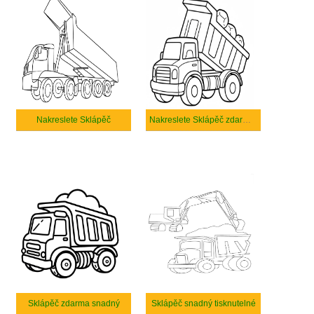
Nakreslete Sklápěč
Nakreslete Sklápěč zdarma pro děti
Sklápěč zdarma snadný
Sklápěč snadný tisknutelné