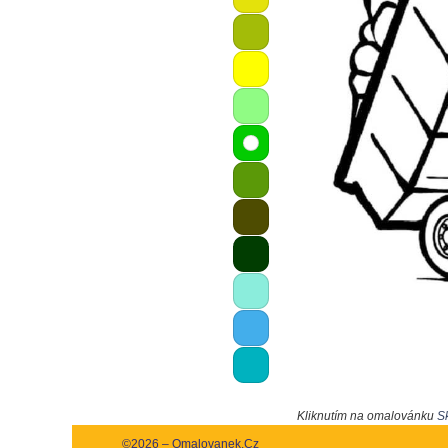
Kliknutím na omalovánku
Sk
©2026 – Omalovanek.Cz