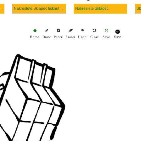
e Sklápěč k vytisknutí zdarma
Nakreslete Sklápěč tisknutelné pro děti
Nakreslete Sklápěč
Sk
Size
Home
Draw
Pencil
Eraser
Undo
Clear
Save