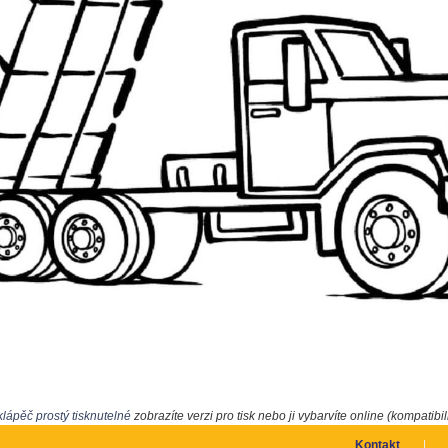
lápěč prostý tisknutelné
zobrazíte verzi pro tisk nebo ji vybarvíte online (kompatibil
Kontakt
|