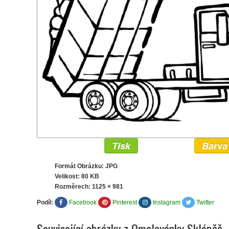
Tisk
Barva
Formát Obrázku: JPG
Velikost: 80 KB
Rozměrech:
1125 × 981
Podíl:
Facebook
Pinterest
Instagram
Twitter
Související obrázky z Omalovánky Sklápěč