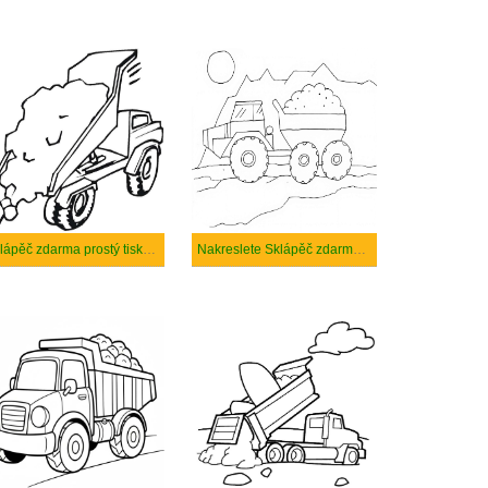
Sklápěč zdarma prostý tisknutelné
Nakreslete Sklápěč zdarma snadný