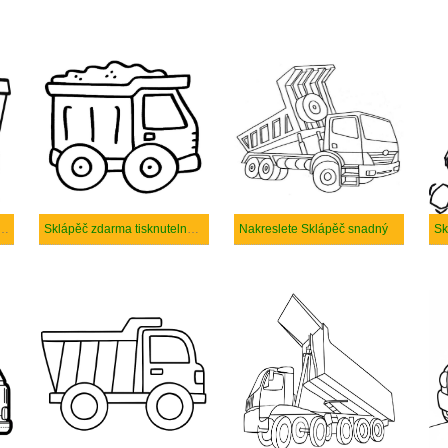
ete Sklápěč k vytisknutí
Sklápěč zdarma tisknutelné pro děti
Nakreslete Sklápěč snadný