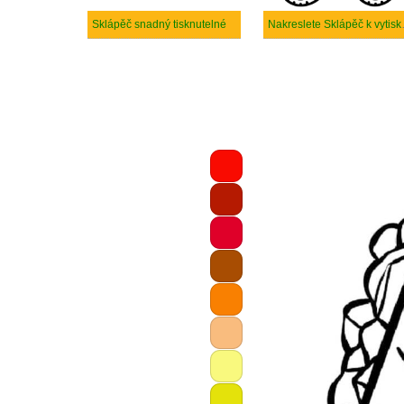
Sklápěč snadný tisknutelné
Nakreslet