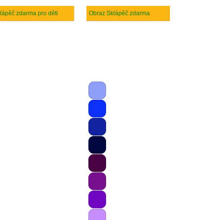
lápěč zdarma pro děti
Obraz Sklápěč zdarma