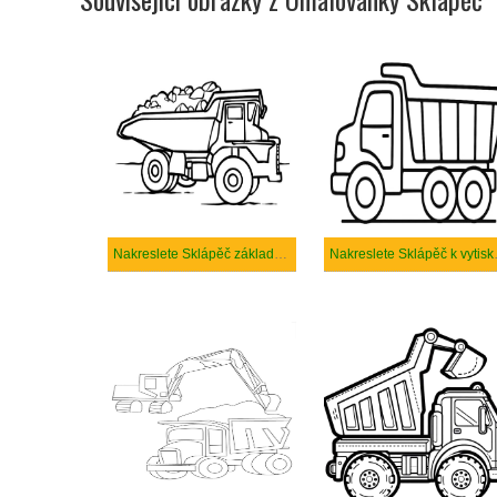
Nakreslete Sklápěč základní tisknutelné
Nakresl