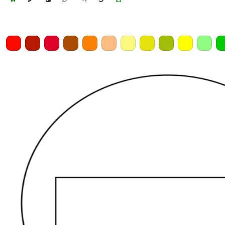
Home
Draw
Pencil
Eraser
Undo
Clear
Save