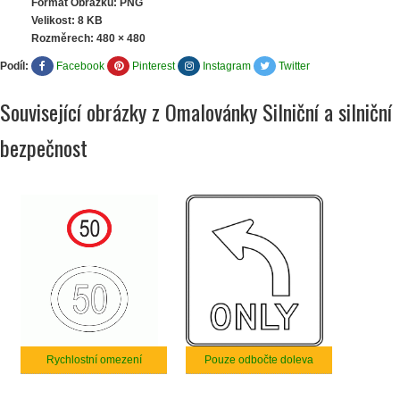
Formát Obrázku: PNG
Velikost: 8 KB
Rozměrech:
480 × 480
Podíl:
Facebook
Pinterest
Instagram
Twitter
Související obrázky z Omalovánky Silniční a silniční
bezpečnost
Rychlostní omezení
Pouze odbočte doleva