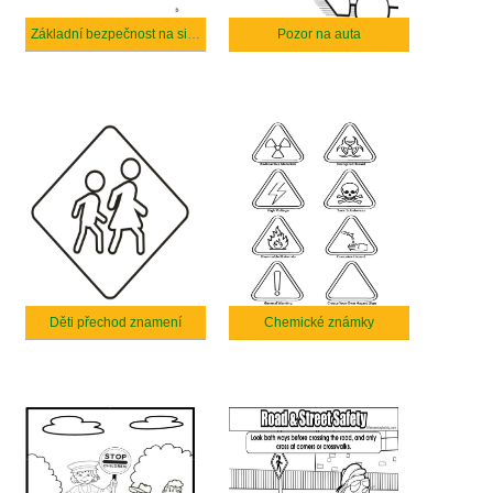
Základní bezpečnost na silnici a na ulici
Pozor na auta
Děti přechod znamení
Chemické známky