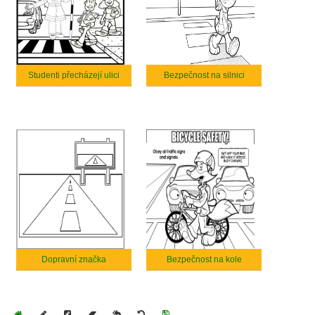
Studenti přecházejí ulici
Bezpečnost na silnici
Dopravní značka
Bezpečnost na kole