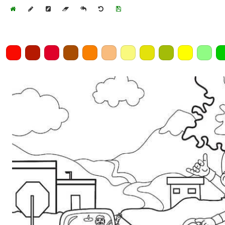
Home
Draw
Pencil
Eraser
Undo
Clear
Save