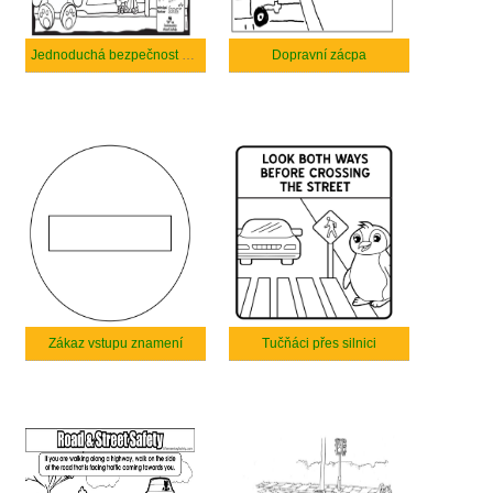
Jednoduchá bezpečnost na silnici a na ulici
Dopravní zácpa
Zákaz vstupu znamení
Tučňáci přes silnici