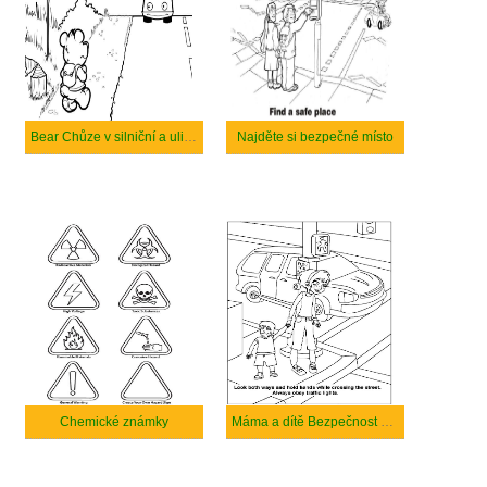
Bear Chůze v silniční a ulici Bezpečnost
Najděte si bezpečné místo
Chemické známky
Máma a dítě Bezpečnost na silnici a ulici