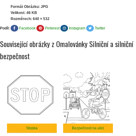
Formát Obrázku: JPG
Velikost: 46 KB
Rozměrech:
640 × 532
Podíl:
Facebook
Pinterest
Instagram
Twitter
Související obrázky z Omalovánky Silniční a silniční
bezpečnost
Stopka
Bezpečnost na ulici