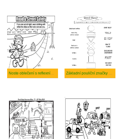
Noste oblečení s reflexními proužky
Základní pouliční značky v silniční a silniční bezpečnosti