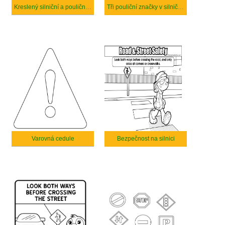
Kreslený silniční a pouliční bezpečnost
Tři pouliční značky v silniční a ulici bezpečnosti
Varovná cedule
Bezpečnost na silnici