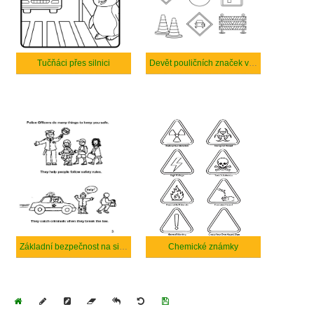
Tučňáci přes silnici
Devět pouličních značek v silniční a pouliční bezpečnosti
Základní bezpečnost na silnici a na ulici
Chemické známky