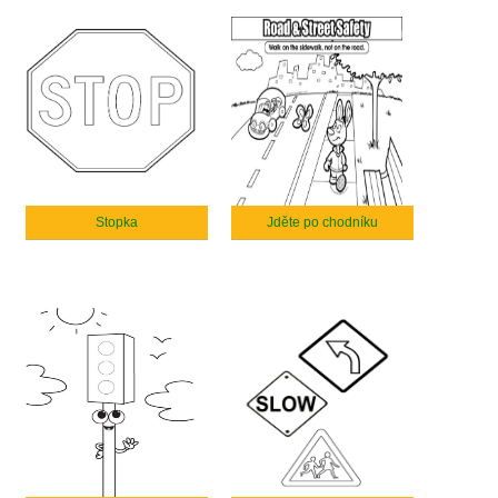
Stopka
Jděte po chodníku