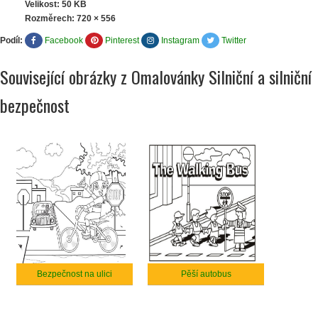
Velikost: 50 KB
Rozměrech:
720 × 556
Podíl:
Facebook
Pinterest
Instagram
Twitter
Související obrázky z Omalovánky Silniční a silniční
bezpečnost
Bezpečnost na ulici
Pěší autobus