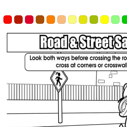
Home
Draw
Pencil
Eraser
Undo
Clear
Save