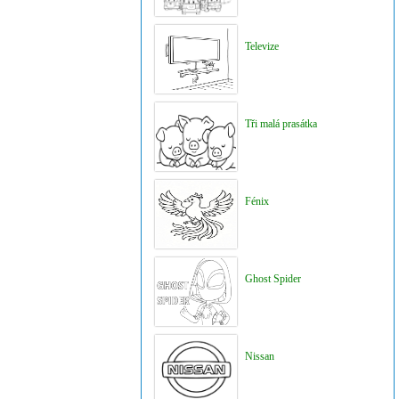
Televize
Tři malá prasátka
Fénix
Ghost Spider
Nissan