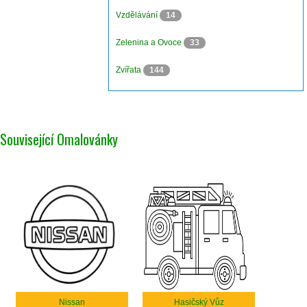
Vzdělávání
14
Zelenina a Ovoce
33
Zvířata
144
Související Omalovánky
Nissan
Hasičský Vůz