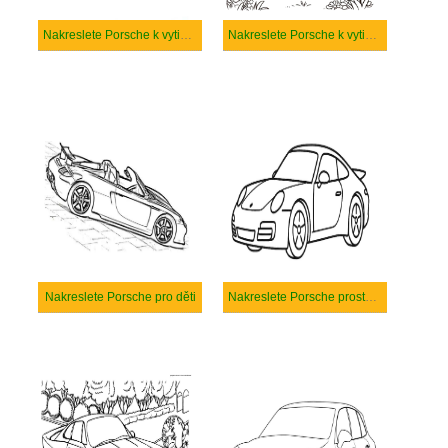
Nakreslete Porsche k vytisknutí zdarma
Nakreslete Porsche k vytisknutí
Nakreslete Porsche pro děti
Nakreslete Porsche prostý tisknutelné