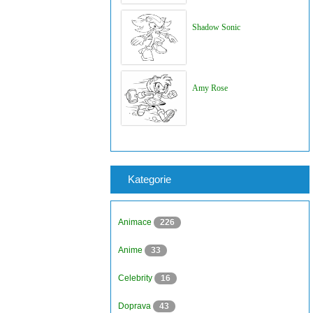
Shadow Sonic
Amy Rose
Kategorie
Animace
226
Anime
33
Celebrity
16
Doprava
43