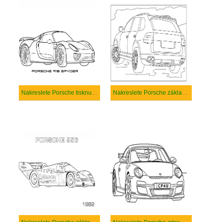
Nakreslete Porsche tisknutelné
Nakreslete Porsche základní tisknutelné