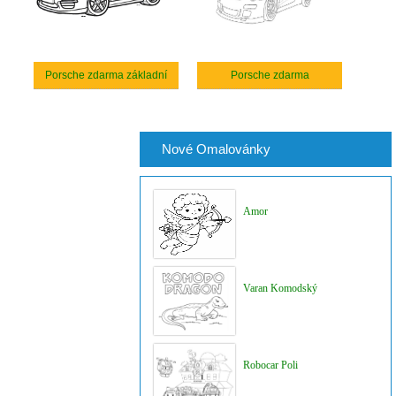
Porsche zdarma základní
Porsche zdarma
Nové Omalovánky
Amor
Varan Komodský
Robocar Poli