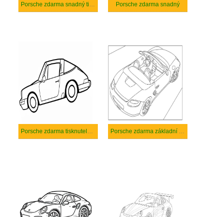
Porsche zdarma snadný tisknutelné
Porsche zdarma snadný
Porsche zdarma tisknutelné pro děti
Porsche zdarma základní tisknutelné