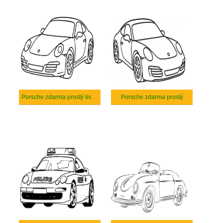
Porsche zdarma prostý tisknutelné
Porsche zdarma prostý