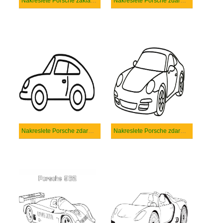
Nakreslete Porsche základní
Nakreslete Porsche zdarma pro děti
Nakreslete Porsche zdarma prostý tisknutelné
Nakreslete Porsche zdarma prostý