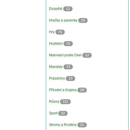
Dospělé
12
Hračky a panenky
19
Hry
74
Hudební
15
Malování podle čísel
12
Mandaly
13
Prázdniny
33
Přírodní a Krajina
28
Různý
111
Sport
22
Stromy a Rostliny
21