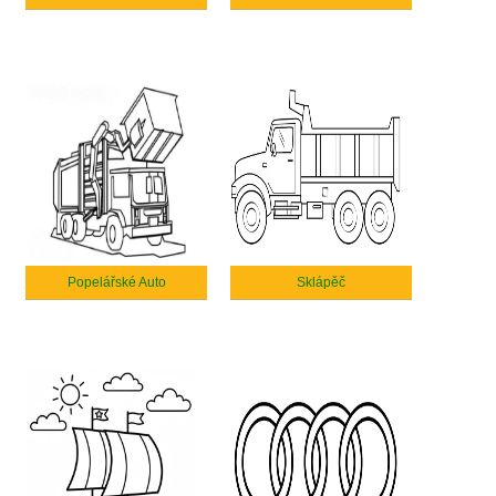
Popelářské Auto
Sklápěč