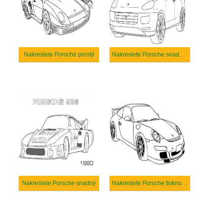
Nakreslete Porsche prostý
Nakreslete Porsche snadný tisknutelné
Nakreslete Porsche snadný
Nakreslete Porsche tisknutelné pro děti