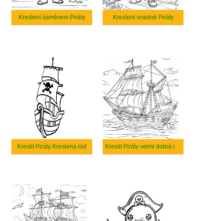
Kreslení úsměvem Piráty
Kreslení snadné Piráty
Kreslit Piráty Kreslená loď
Kreslit Piráty velmi dobrá loď