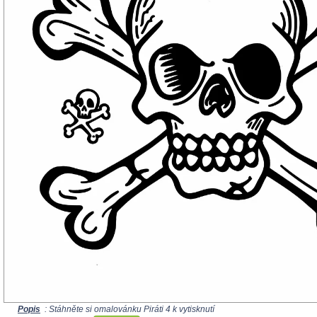
Popis
: Stáhněte si omalovánku Piráti 4 k vytisknutí