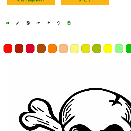
Kreslit logo Piráti
Piráti 1
Home
Draw
Pencil
Eraser
Undo
Clear
Save