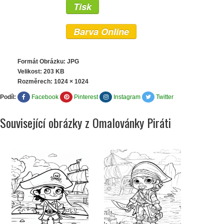
Tisk
Barva Online
Formát Obrázku: JPG
Velikost: 203 KB
Rozměrech:
1024 × 1024
Podíl:
Facebook
Pinterest
Instagram
Twitter
Související obrázky z Omalovánky Piráti