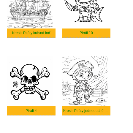
Kreslit Piráty krásná loď
Piráti 10
Piráti 4
Kreslit Piráty jednoduché zdarma