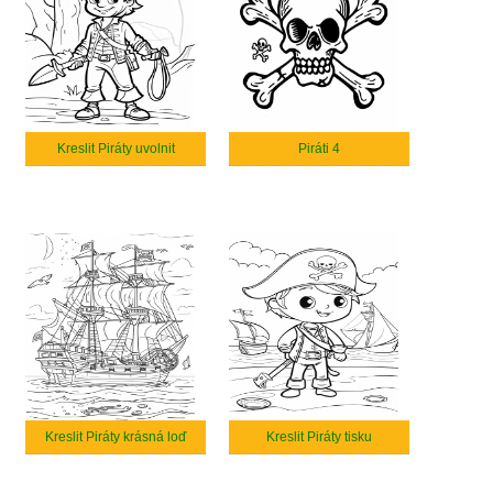
Kreslit Piráty uvolnit
Piráti 4
Kreslit Piráty krásná loď
Kreslit Piráty tisku