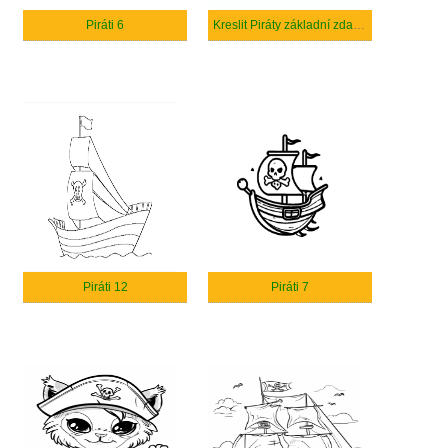
Piráti 6
Kreslit Piráty základní zdarma
Piráti 12
Piráti 7