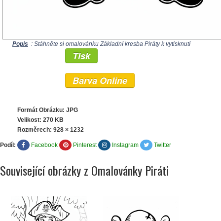
Popis
: Stáhněte si omalovánku Základní kresba Piráty k vytisknutí
Tisk
Barva Online
Formát Obrázku: JPG
Velikost: 270 KB
Rozměrech:
928 × 1232
Podíl:
Facebook
Pinterest
Instagram
Twitter
Související obrázky z Omalovánky Piráti