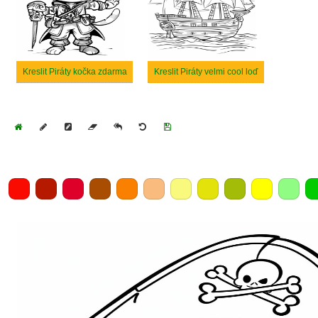
Kreslit Piráty kočka zdarma
Kreslit Piráty velmi cool loď
Home
Draw
Pencil
Eraser
Undo
Clear
Save