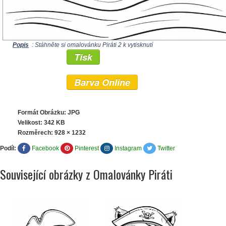
Popis
: Stáhněte si omalovánku Piráti 2 k vytisknutí
Tisk
Barva Online
Formát Obrázku: JPG
Velikost: 342 KB
Rozměrech:
928 × 1232
Podíl:
Facebook
Pinterest
Instagram
Twitter
Související obrázky z Omalovánky Piráti