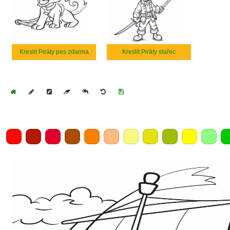
Kreslit Piráty pes zdarma
Kreslit Piráty stařec
Home
Draw
Pencil
Eraser
Undo
Clear
Save