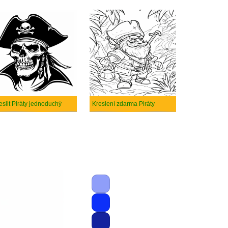
eslit Piráty jednoduchý
Kreslení zdarma Piráty