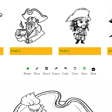
Piráti 3
Piráti 6
Kr
Size
Home
Draw
Pencil
Eraser
Undo
Clear
Save