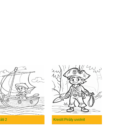
ráti 2
Kreslit Piráty uvolnit