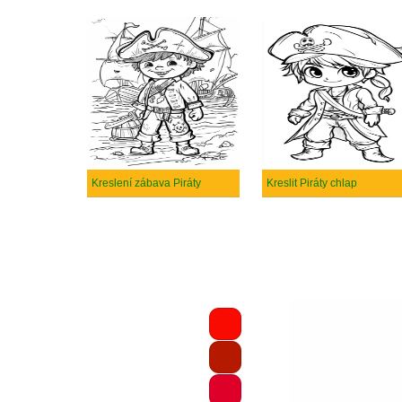
Kreslení zábava Piráty
Kreslit Piráty chlap