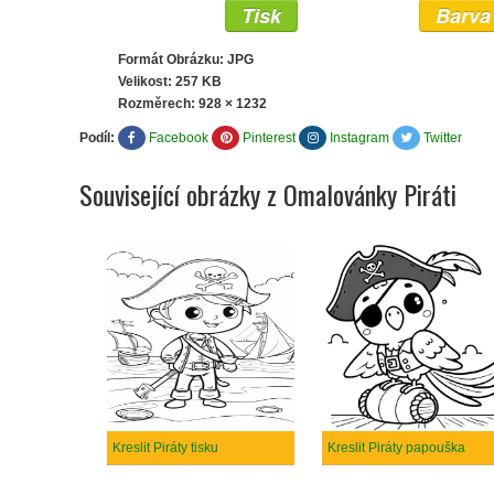
Tisk
Barva
Formát Obrázku: JPG
Velikost: 257 KB
Rozměrech:
928 × 1232
Podíl:
Facebook
Pinterest
Instagram
Twitter
Související obrázky z Omalovánky Piráti
Kreslit Piráty tisku
Kreslit Piráty papouška