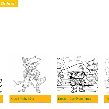
 Online
Kreslit Piráty liška
Kreslení úsměvem Piráty
Pi