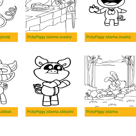
prostý
PickyPiggy zdarma snadný tisknutelné
PickyPiggy zdarma snadný
PickyPiggy zdarma základní tisknutelné
PickyPiggy zdarma základní
PickyPiggy zdarma