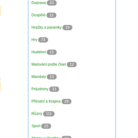
Doprava
43
Dospělé
12
Hračky a panenky
19
Hry
74
Hudební
15
Malování podle čísel
12
Mandaly
13
Prázdniny
33
Přírodní a Krajina
28
Různý
111
Sport
22