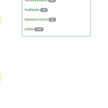
Stromy a Rostliny
21
Vzdělávání
14
Zelenina a Ovoce
33
Zvířata
144