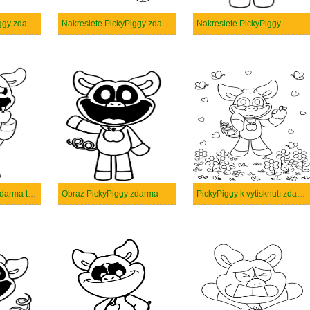
Nakreslete PickyPiggy zdarma základní
Nakreslete PickyPiggy zdarma
Nakreslete PickyPiggy
Obraz PickyPiggy zdarma tisknutelné
Obraz PickyPiggy zdarma
PickyPiggy k vytisknutí zdarma