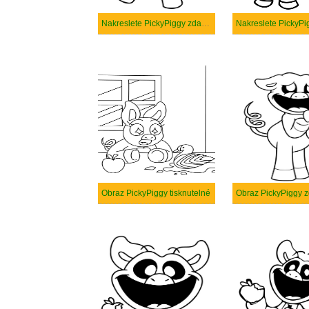
Nakreslete PickyPiggy zdarma základní tisknutelné
Obraz PickyPiggy tisknutelné