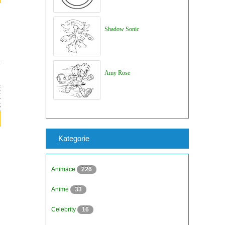
Shadow Sonic
Amy Rose
Kategorie
Animace
226
Anime
33
Celebrity
16