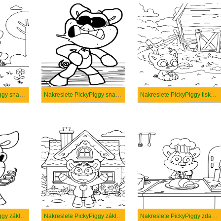
Nakreslete PickyPiggy snadný tisknutelné
Nakreslete PickyPiggy snadný
Nakreslete PickyPiggy tisknutelné pro děti
Nakreslete PickyPiggy základní tisknutelné
Nakreslete PickyPiggy základní
Nakreslete PickyPiggy zdarma pro děti