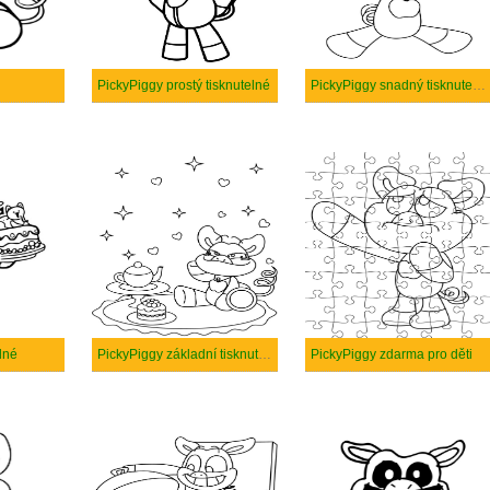
PickyPiggy prostý tisknutelné
PickyPiggy snadný tisknutelné
lné
PickyPiggy základní tisknutelné
PickyPiggy zdarma pro děti