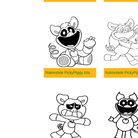
Nakreslete PickyPiggy zdarma prostý tisknutelné