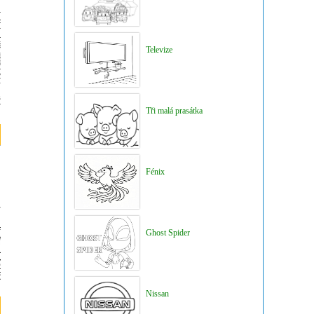
Televize
Tři malá prasátka
Fénix
Ghost Spider
Nissan