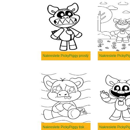
Nakreslete PickyPiggy prostý
Nakreslete PickyPiggy tisknutelné