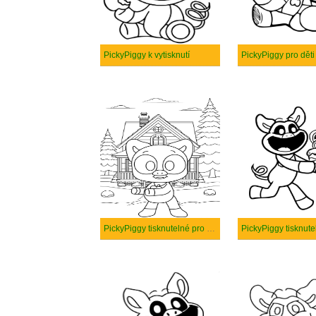
PickyPiggy k vytisknutí
PickyPiggy pro děti
PickyPiggy tisknutelné pro děti
PickyPiggy tisknute