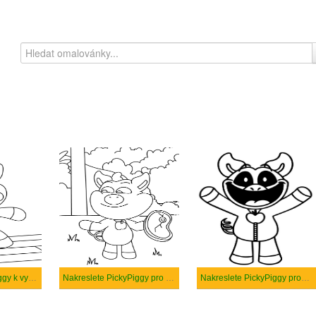
Nakreslete PickyPiggy k vytisknutí
Nakreslete PickyPiggy pro děti
Nakreslete PickyPiggy prostý tisknutelné