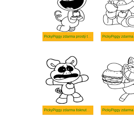
PickyPiggy zdarma prostý tisknutelné
PickyPiggy zdarma 
PickyPiggy zdarma tisknutelné pro děti