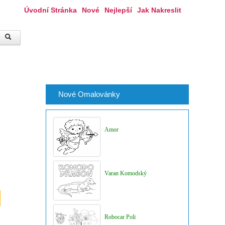
Úvodní Stránka
Nové
Nejlepší
Jak Nakreslit
Nové Omalovánky
Amor
Varan Komodský
Robocar Poli