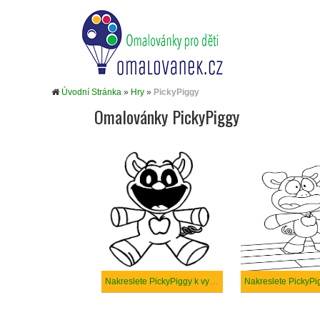
Úvodní Stránka
»
Hry
»
PickyPiggy
Omalovánky PickyPiggy
Nakreslete PickyPiggy k vytisknutí zdarma