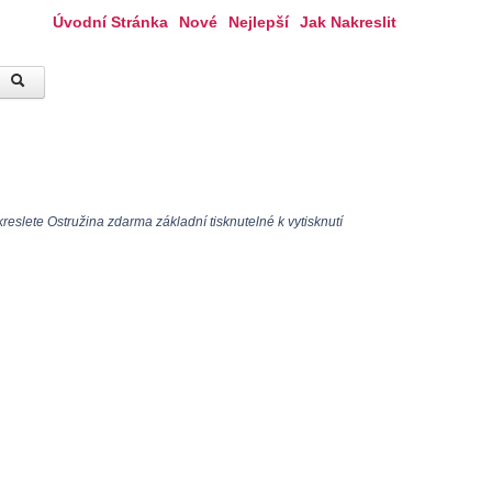
Úvodní Stránka
Nové
Nejlepší
Jak Nakreslit
eslete Ostružina zdarma základní tisknutelné k vytisknutí