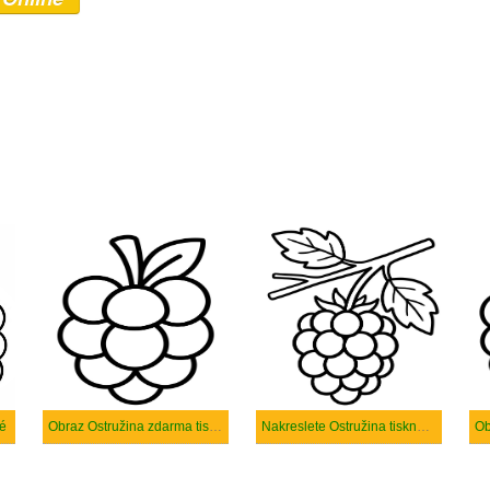
né
Obraz Ostružina zdarma tisknutelné
Nakreslete Ostružina tisknutelné
Ob