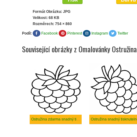
Formát Obrázku: JPG
Velikost: 68 KB
Rozměrech:
754 × 860
Podíl:
Facebook
Pinterest
Instagram
Twitter
Související obrázky z Omalovánky Ostružina
Ostružina zdarma snadný tisknutelné
Ostružina snadný tisknutel