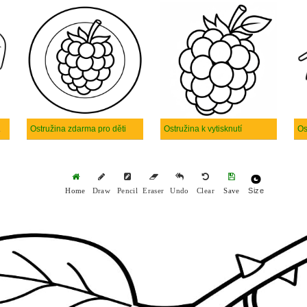
knutelné
Ostružina zdarma pro děti
Ostružina k vytisknutí
Size
Home
Draw
Pencil
Eraser
Undo
Clear
Save