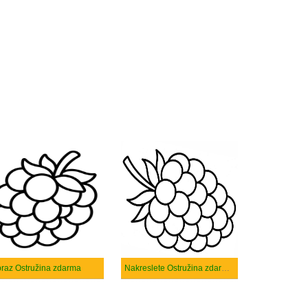
raz Ostružina zdarma
Nakreslete Ostružina zdarma snadný