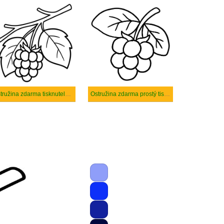
Ostružina zdarma tisknutelné pro děti
Ostružina zdarma prostý tisknutelné