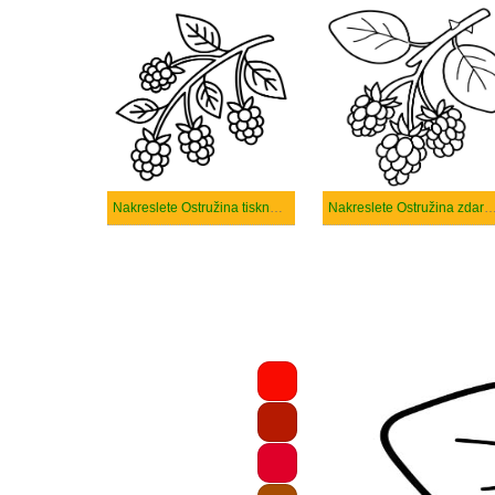
Nakreslete Ostružina tisknutelné pro děti
Nakreslete Ostružina zdarma základní tis