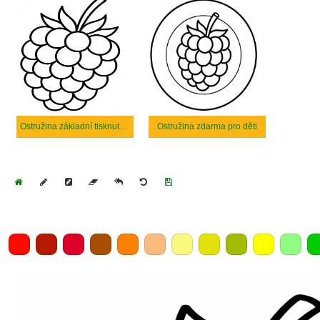
Ostružina základní tisknutelné
Ostružina zdarma pro děti
Home
Draw
Pencil
Eraser
Undo
Clear
Save