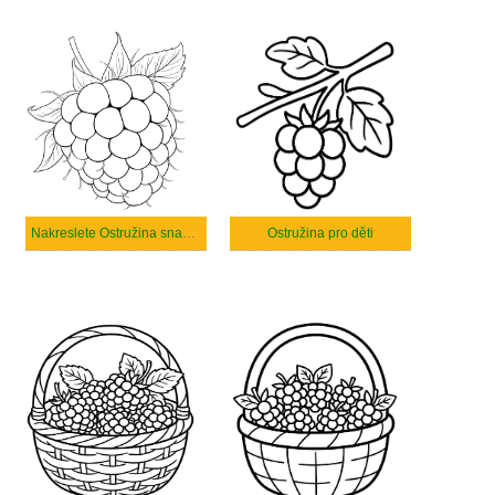
Nakreslete Ostružina snadný tisknutelné
Ostružina pro děti