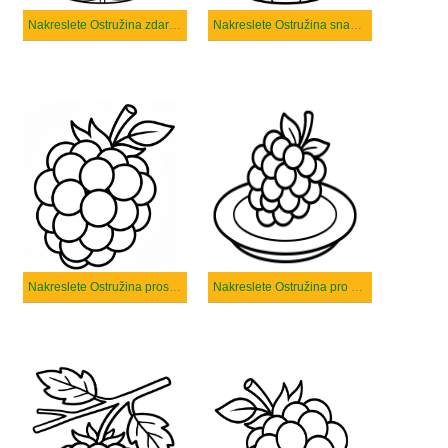
Nakreslete Ostružina zdarma pro děti
Nakreslete Ostružina snadný
Nakreslete Ostružina prostý tisknutelné
Nakreslete Ostružina pro děti