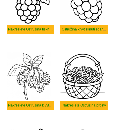
Nakreslete Ostružina tisknutelné
Ostružina k vytisknutí zdarma
Nakreslete Ostružina k vytisknutí
Nakreslete Ostružina prostý