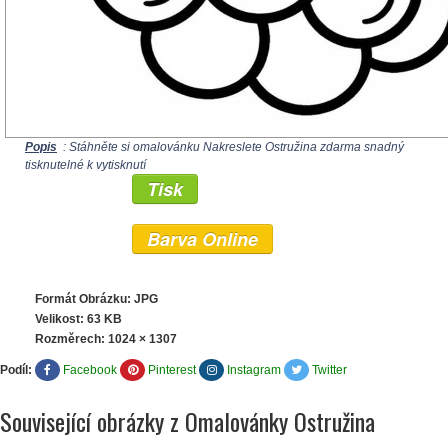
Popis
: Stáhněte si omalovánku Nakreslete Ostružina zdarma snadný
tisknutelné k vytisknutí
Tisk
Barva Online
Formát Obrázku: JPG
Velikost: 63 KB
Rozměrech:
1024 × 1307
Podíl:
Facebook
Pinterest
Instagram
Twitter
Související obrázky z Omalovánky Ostružina