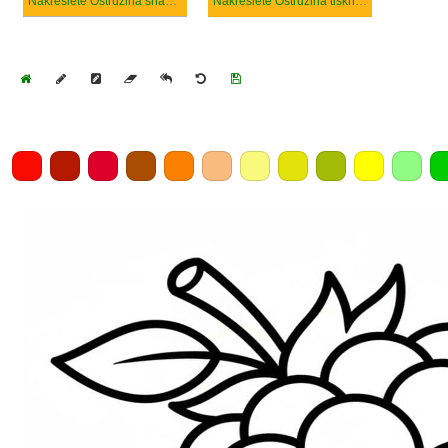
Nakreslete Ostružina snadný
Nakreslete Ostružina tisknutelné
Home
Draw
Pencil
Eraser
Undo
Clear
Save