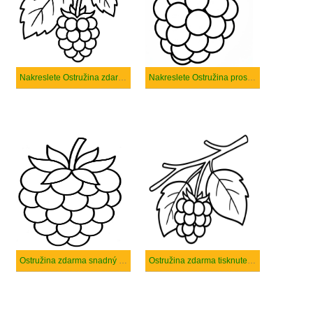
Nakreslete Ostružina zdarma základní
Nakreslete Ostružina prostý tisknutelné
Ostružina zdarma snadný tisknutelné
Ostružina zdarma tisknutelné pro děti