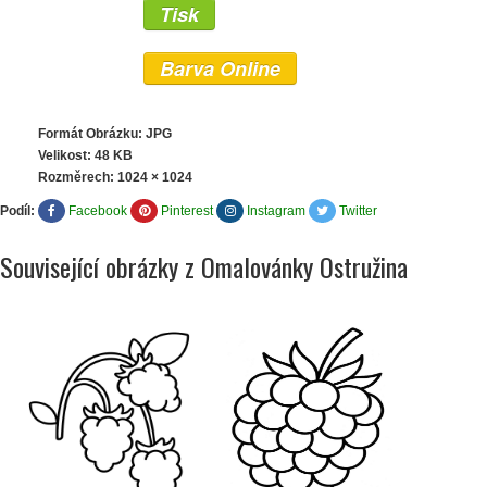
Tisk
Barva Online
Formát Obrázku: JPG
Velikost: 48 KB
Rozměrech:
1024 × 1024
Podíl:
Facebook
Pinterest
Instagram
Twitter
Související obrázky z Omalovánky Ostružina