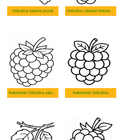
Ostružina zdarma prostý
Ostružina základní tisknutelné
Nakreslete Ostružina zdarma prostý
Nakreslete Ostružina