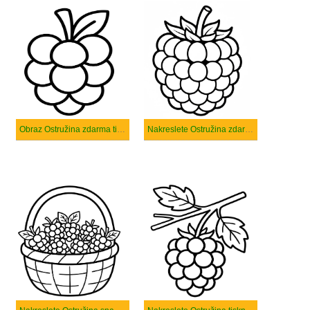
Obraz Ostružina zdarma tisknutelné
Nakreslete Ostružina zdarma prostý tisknutelné