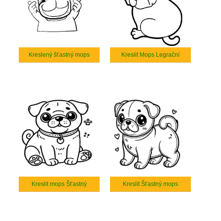
Kreslený šťastný mops
Kreslit Mops Legrační
Kreslit mops Šťastný
Kreslit Šťastný mops