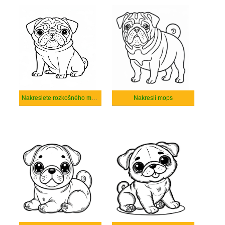
Nakreslete rozkošného mops
Nakresli mops