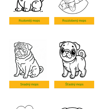
Roztomilý mops
Rozzlobený mops
Snadný mops
Šťastný mops