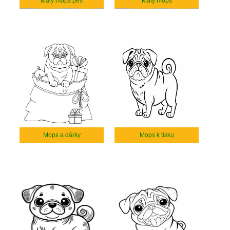
Malý mops pes
Malý mops
Mops a dárky
Mops k tisku