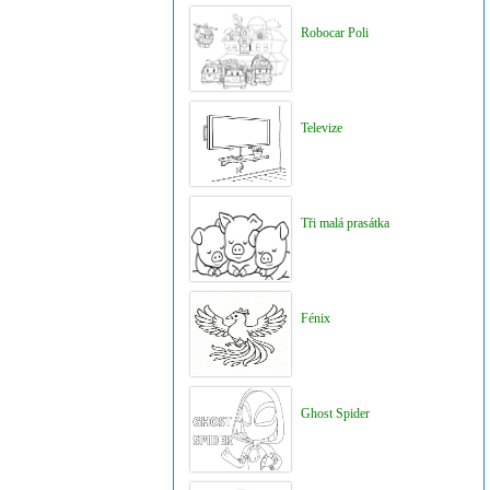
Robocar Poli
Televize
Tři malá prasátka
Fénix
Ghost Spider