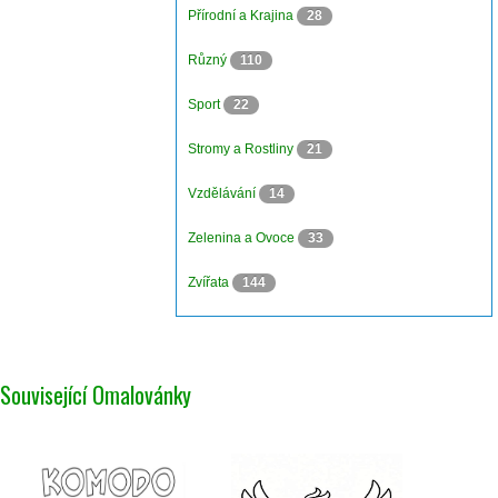
Přírodní a Krajina
28
Různý
110
Sport
22
Stromy a Rostliny
21
Vzdělávání
14
Zelenina a Ovoce
33
Zvířata
144
Související Omalovánky