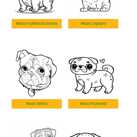
Mops k vytisknutí zdarma
Mops Legrační
Mops obličej
Mops Roztomilý