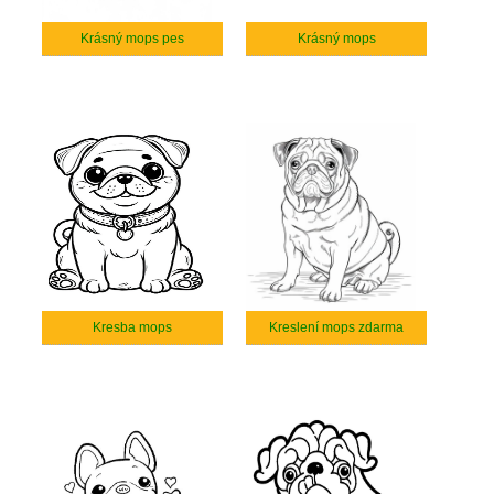
Krásný mops pes
Krásný mops
Kresba mops
Kreslení mops zdarma