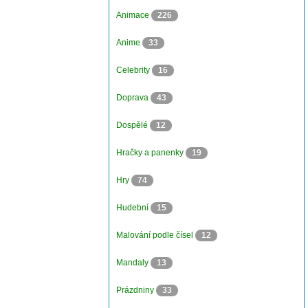
Animace
226
Anime
33
Celebrity
16
Doprava
43
Dospělé
12
Hračky a panenky
19
Hry
74
Hudební
15
Malování podle čísel
12
Mandaly
13
Prázdniny
33