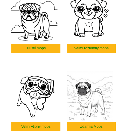
Tlustý mops
Velmi roztomilý mops
Velmi vtipný mops
Zdarma Mops