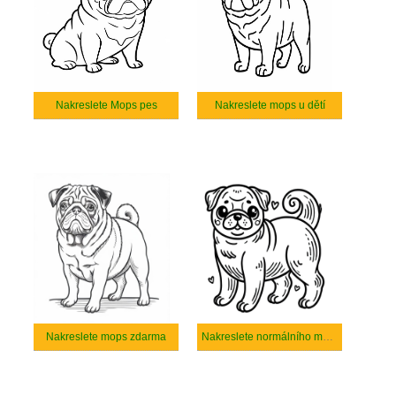
Nakreslete Mops pes
Nakreslete mops u dětí
Nakreslete mops zdarma
Nakreslete normálního mops