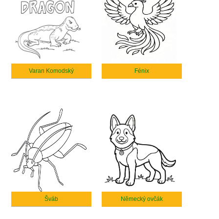
Varan Komodský
Fénix
Šváb
Německý ovčák