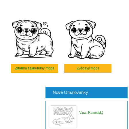
Zdarma tisknutelný mops
Zvědavý mops
Nové Omalovánky
Varan Komodský