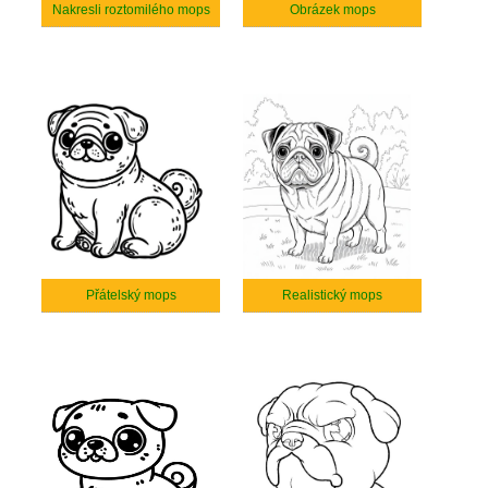
Nakresli roztomilého mops
Obrázek mops
Přátelský mops
Realistický mops