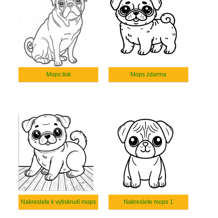
Mops tisk
Mops zdarma
Nakreslete k vytisknutí mops
Nakreslete mops 1