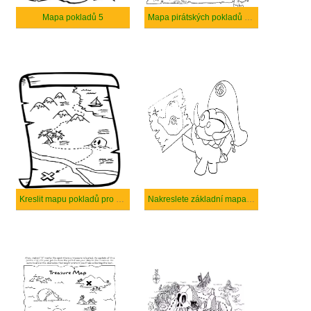
Mapa pokladů 5
Mapa pirátských pokladů bezplatný
Kreslit mapu pokladů pro děti
Nakreslete základní mapa pokladů