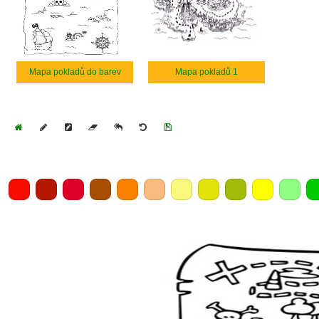
Mapa pokladů do barev
Mapa pokladů 1
Home
Draw
Pencil
Eraser
Undo
Clear
Save