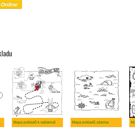
 Online
kladu
dní mapa pokladů
Mapa pokladů k vytisknutí
Mapa pokladů zdarma
Ma