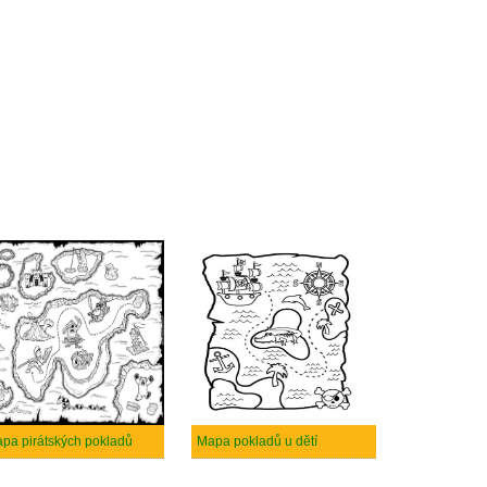
pa pirátských pokladů
Mapa pokladů u dětí