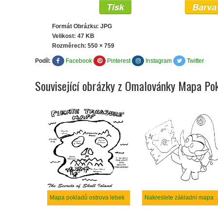
Tisk
Barva
Formát Obrázku: JPG
Velikost: 47 KB
Rozměrech:
550 × 759
Podíl:
Facebook
Pinterest
Instagram
Twitter
Související obrázky z Omalovánky Mapa Po
Mapa pokladů ostrova lebek
Nakreslete zákla