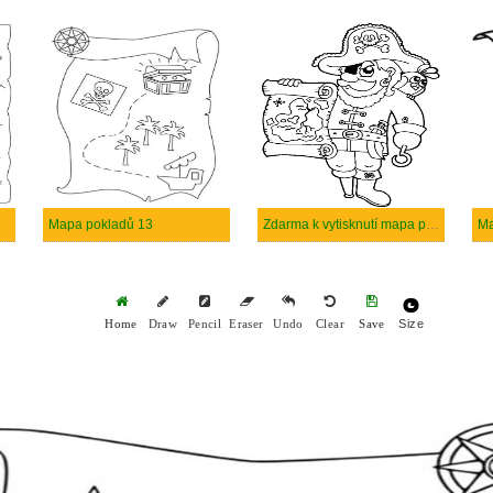
Mapa pokladů 13
Zdarma k vytisknutí mapa pokladů
Ma
Size
Home
Draw
Pencil
Eraser
Undo
Clear
Save