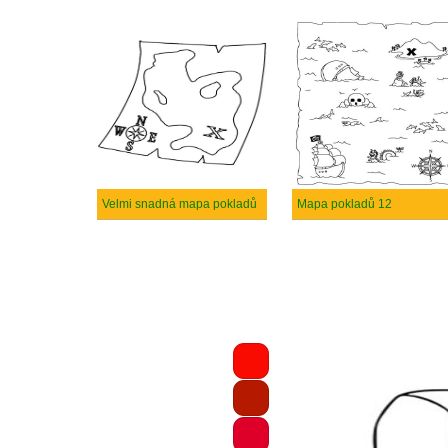
Velmi snadná mapa pokladů
Mapa pokladů 12