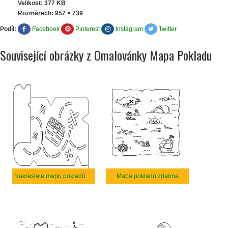
Velikost: 377 KB
Rozměrech:
957 × 739
Podíl:
Facebook
Pinterest
Instagram
Twitter
Související obrázky z Omalovánky Mapa Pokladu
Nakreslete mapu pokladů u dětí
Mapa pokladů zdarma