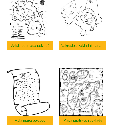
Vytisknout mapa pokladů
Nakreslete základní mapa pokladů
Malá mapa pokladů
Mapa pirátských pokladů