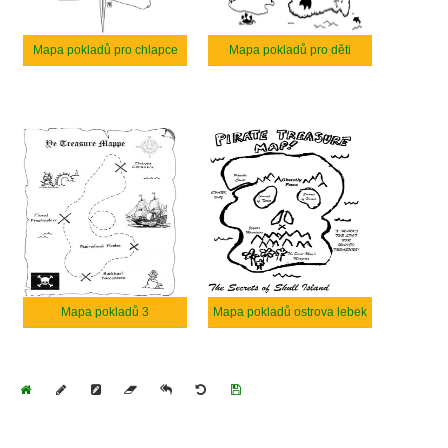
Mapa pokladů pro chlapce
Mapa pokladů pro děti
Mapa pokladů 3
Mapa pokladů ostrova lebek
Home
Draw
Pencil
Eraser
Undo
Clear
Save