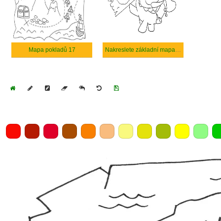
Mapa pokladů 17
Nakreslete základní mapa pokladů
Home
Draw
Pencil
Eraser
Undo
Clear
Save