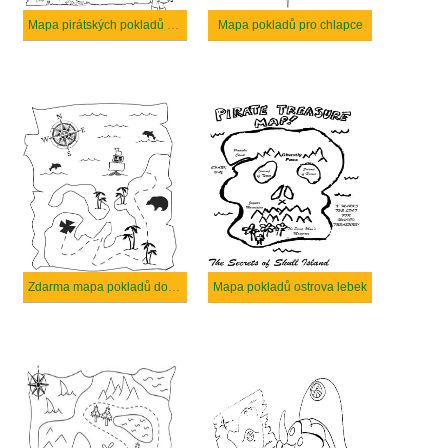
Mapa pirátských pokladů bezplatný
Mapa pokladů pro chlapce
Zdarma mapa pokladů do barvy
Mapa pokladů ostrova lebek