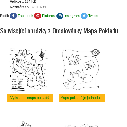
Velikost: 134 KB
Rozměrech:
820 × 631
Podíl:
Facebook
Pinterest
Instagram
Twitter
Související obrázky z Omalovánky Mapa Pokladu
Vytisknout mapa pokladů
Mapa pokladů je jednoduchá