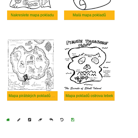
Nakreslete mapa pokladu
Malá mapa pokladů
Mapa pirátských pokladů bezplatný
Mapa pokladů ostrova lebek
Home
Draw
Pencil
Eraser
Undo
Clear
Save