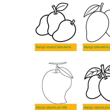
Mango snadný tisknutelné
Mango tisknutelné p
Mango zdarma pro děti