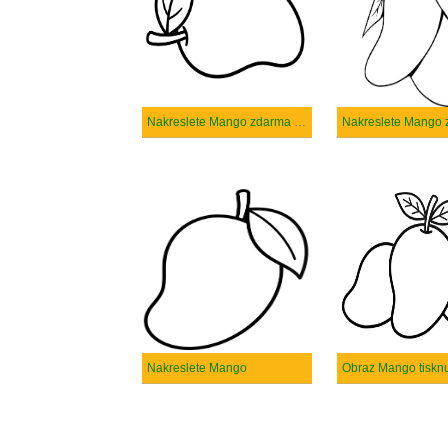
Nakreslete Mango zdarma snadný
Nakreslete Mango
Obraz Mango tiskn