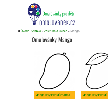
Úvodní Stránka
»
Zelenina a Ovoce
»
Mango
Omalovánky Mango
Mango k vytisknutí zdarma
Mango k vytisknutí