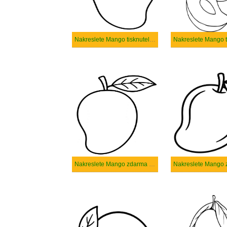
Nakreslete Mango tisknutelné pro děti
Nakreslete Mango zdarma pro děti