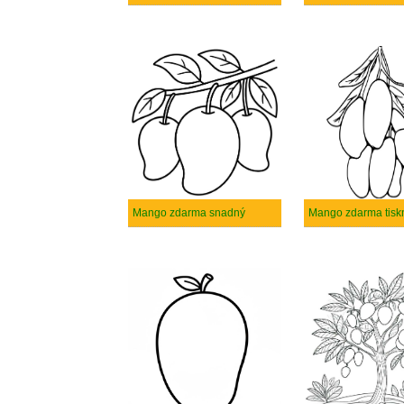
Mango zdarma snadný