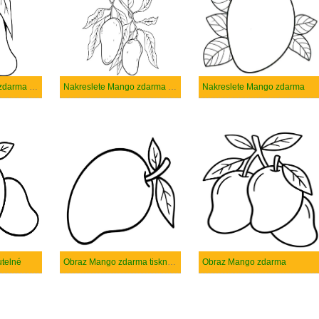
Nakreslete Mango zdarma základní tisknutelné
Nakreslete Mango zdarma základní
Nakreslete Mango zdarma
utelné
Obraz Mango zdarma tisknutelné
Obraz Mango zdarma