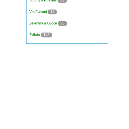
Stromy a Rostliny
21
Vzdělávání
14
Zelenina a Ovoce
33
Zvířata
143