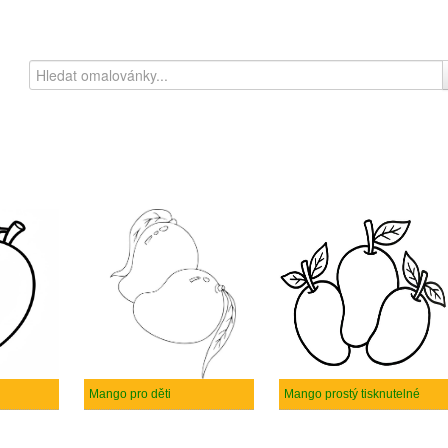
Mango pro děti
Mango prostý tisknutelné