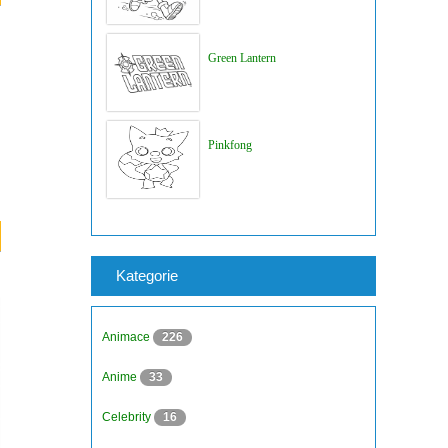
Green Lantern
Pinkfong
Kategorie
Animace
226
Anime
33
Celebrity
16