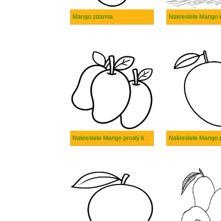
Mango zdarma
Nakreslete Mango prostý tisknutelné
Nakreslete Mango 