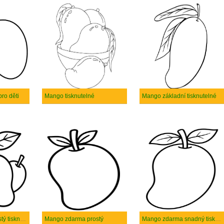
ro děti
Mango tisknutelné
Mango základní tisknutelné
Mango zdarma prostý tisknutelné
Mango zdarma prostý
Mango zdarma snadný tisknutelné