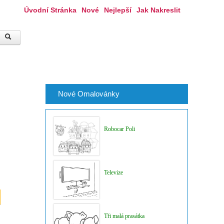
Úvodní Stránka
Nové
Nejlepší
Jak Nakreslit
Nové Omalovánky
Robocar Poli
Televize
Tři malá prasátka