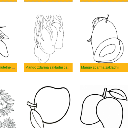
Mango zdarma tisknutelné pro děti
Mango zdarma základní tisknutelné
Mango zdarma základní