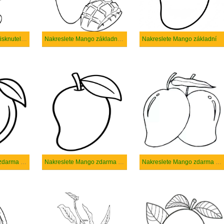
Nakreslete Mango tisknutelné
Nakreslete Mango základní tisknutelné
Nakreslete Mango základní
Nakreslete Mango zdarma prostý tisknutelné
Nakreslete Mango zdarma prostý
Nakreslete Mango zdarma snadný tisknutelné