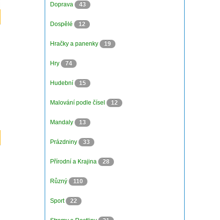
Doprava
43
Dospělé
12
Hračky a panenky
19
Hry
74
Hudební
15
Malování podle čísel
12
Mandaly
13
Prázdniny
33
Přírodní a Krajina
28
Různý
110
Sport
22