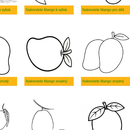
Nakreslete Mango k vytisknutí zdarma
Nakreslete Mango k vytisknutí
Nakreslete Mango pro děti
prostý
Nakreslete Mango snadný tisknutelné
Nakreslete Mango snadný