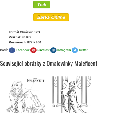
Tisk
Barva Online
Formát Obrázku: JPG
Velikost: 43 KB
Rozměrech:
877 × 800
Podíl:
Facebook
Pinterest
Instagram
Twitter
Související obrázky z Omalovánky Maleficent