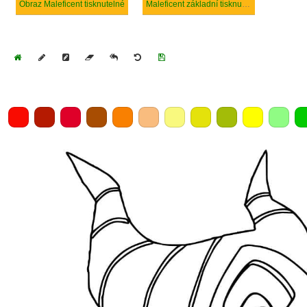
Obraz Maleficent tisknutelné
Maleficent základní tisknutelné
Home
Draw
Pencil
Eraser
Undo
Clear
Save