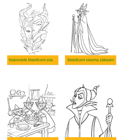
Nakreslete Maleficent zdarma
Maleficent zdarma základní