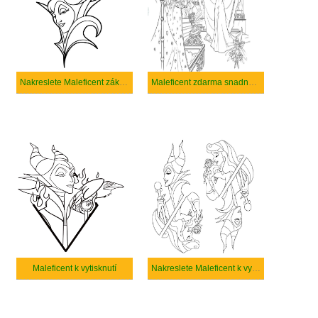
Nakreslete Maleficent základní tisknutelné
Maleficent zdarma snadný tisknutelné
Maleficent k vytisknutí
Nakreslete Maleficent k vytisknutí zdarma